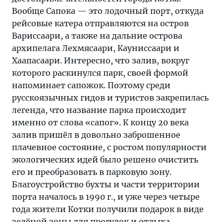
Вообще Сапока — это лодочный порт, откуда
рейсовые катера отправляются на остров
Вариссаари, а также на дальние острова
архипелага Лехмясаари, Кауниссаари и
Хаапасаари. Интересно, что залив, вокруг
которого раскинулся парк, своей формой
напоминает сапожок. Поэтому среди
русскоязычных гидов и туристов закрепилась
легенда, что название парка происходит
именно от слова «сапог». К концу 20 века
залив пришёл в довольно заброшенное
плачевное состояние, с ростом популярности
экологических идей было решено очистить
его и преобразовать в парковую зону.
Благоустройство бухты и части территории
порта началось в 1990 г., и уже через четыре
года жители Котки получили подарок в виде
зелёной зоны для прогулок и отдыха.