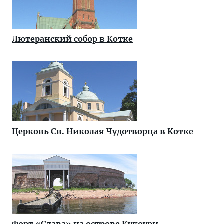
Лютеранский собор в Котке
Церковь Св. Николая Чудотворца в Котке