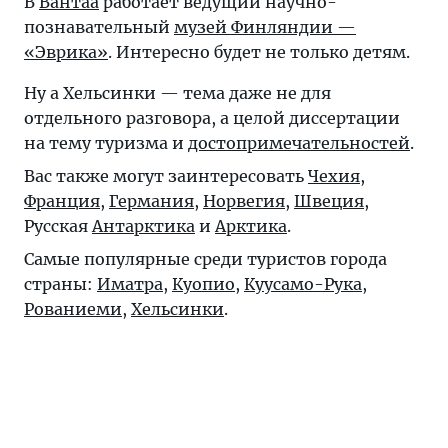
В
Вантаа
работает ведущий научно-
познавательный
музей Финляндии —
«Эврика»
. Интересно будет не только детям.
Ну а Хельсинки — тема даже не для
отдельного разговора, а целой диссертации
на тему туризма и
достопримечательностей
.
Вас также могут заинтересовать
Чехия
,
Франция
,
Германия
,
Норвегия
,
Швеция
,
Русская
Антарктика
и
Арктика
.
Самые популярные среди туристов города
страны:
Иматра
,
Куопио
,
Куусамо-Рука
,
Рованиеми
,
Хельсинки
.