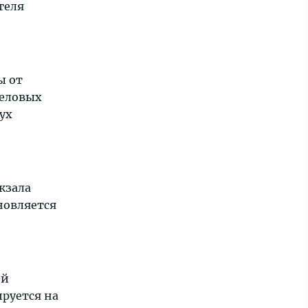
теля
ы от
деловых
ух
кзала
новляется
ей
руется на