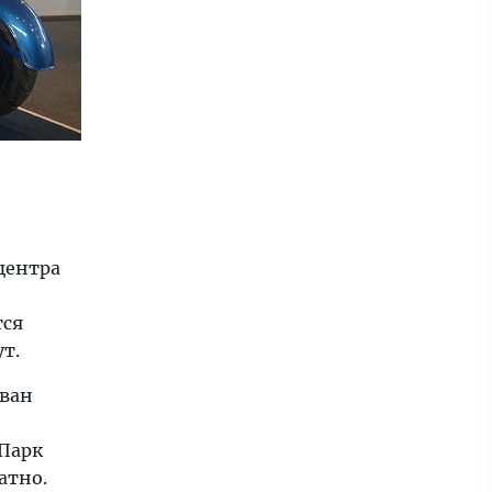
центра
тся
т.
ован
 Парк
атно.