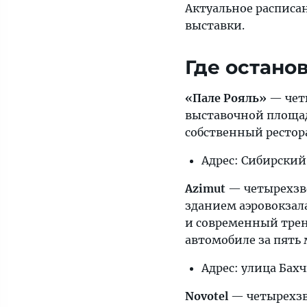
Актуальное расписа
выставки.
Где остано
«Пале Рояль»
— четы
выставочной площадк
собственный рестора
Адрес: Сибирский 
Azimut
— четырехзв
зданием аэровокзала
и современный трен
автомобиле за пять 
Адрес: улица Бах
Novotel
— четырехзве