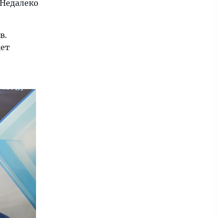
 Недалеко
в.
дет