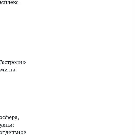
омплекс.
«Гастроли»
ами на
осфера,
кухни:
 отдельное