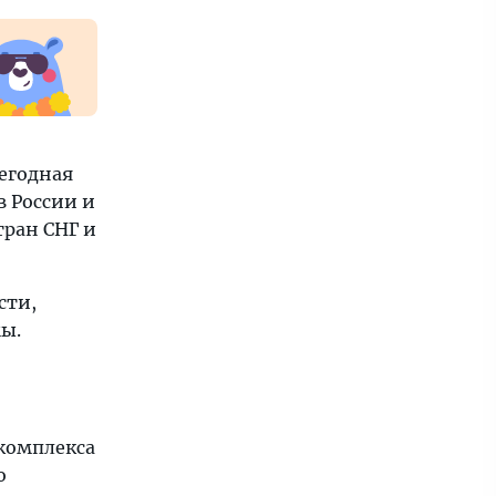
жегодная
 России и
тран СНГ и
сти,
ы.
комплекса
о