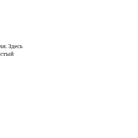
и. Здесь
истый