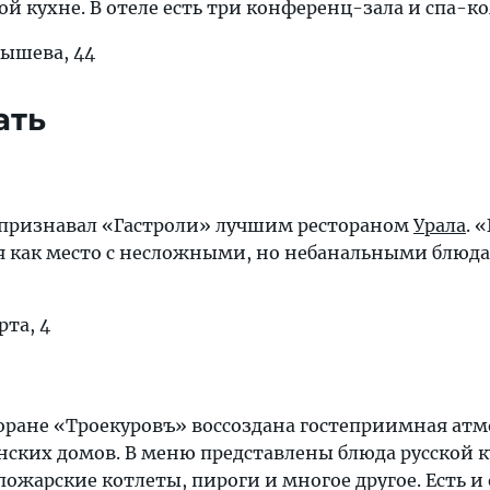
ой кухне. В отеле есть три конференц-зала и спа-к
бышева, 44
ать
 признавал «Гастроли» лучшим рестораном
Урала
. 
 как место с несложными, но небанальными блюд
рта, 4
оране «Троекуровъ» воссоздана гостеприимная атм
нских домов. В меню представлены блюда русской 
 пожарские котлеты, пироги и многое другое. Есть и