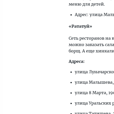
меню для детей.
Адрес: улица Мал
«Рататуй»
Сеть ресторанов на
можно заказать сал
борщ. А еще хинкали
Адреса:
улица Луначарског
улица Малышева,
улица 8 Марта, 19
улица Уральских 
улица Татищева, 