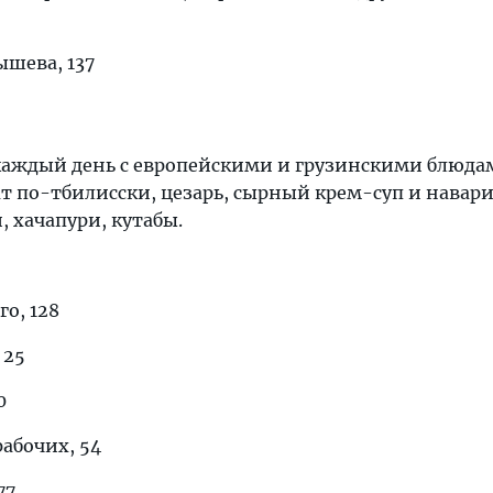
ышева, 137
 каждый день с европейскими и грузинскими блюдам
ат по-тбилисски, цезарь, сырный крем-суп и навар
, хачапури, кутабы.
о, 128
 25
0
рабочих, 54
77