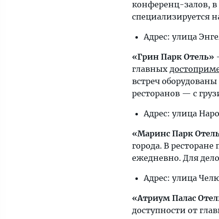
конференц-залов, в
специализируется на
Адрес: улица Энге
«Грин Парк Отель»
—
главных
достоприме
встреч оборудованы 
ресторанов — с груз
Адрес: улица Нар
«Маринс Парк Отел
города. В ресторане
ежедневно. Для дел
Адрес: улица Чел
«Атриум Палас Отел
доступности от гла