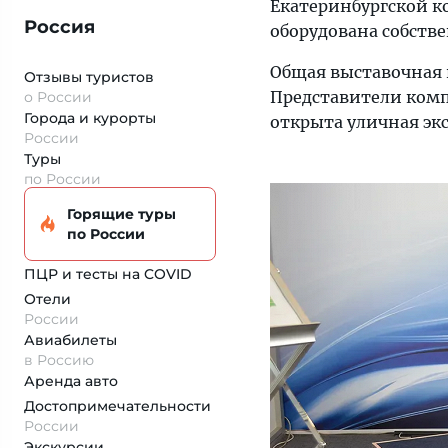
Екатеринбургской к
Россия
оборудована собстве
Общая выставочная 
Отзывы туристов
Представители комп
о России
Города и курорты
открыта уличная эк
России
Туры
по России
Горящие туры
по России
ПЦР и тесты на COVID
Отели
России
Авиабилеты
в Россию
Аренда авто
Достопримеча­тельности
России
Экскурсии