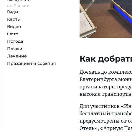
по России
Гиды
Карты
Видео
Фото
Погода
Пляжи
Лечение
Как добрат
Праздники и события
Доехать до комплек
Екатеринбурга можн
организаторы преду
высокая транспортна
Для участников «Ин
бесплатный трансф
предусмотрены от от
Отель», «Атриум Пал