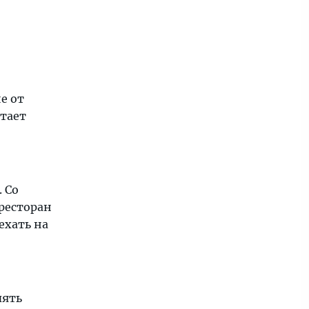
е от
отает
. Со
 ресторан
ехать на
пять