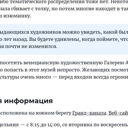
либо тематического распределения тоже нет. Некот
чала сбивает с толку, но потом многие находят в та
ою изюминку.
выдающихся художников можно увидеть, какой бы
 лет назад. Вы будете удивлены, когда поймете, чт
емя почти не изменился.
 посетить венецианскую художественную Галерею 
то попасть в этот музей непросто. Желающих посмо
льтуры очень много — перед входом всегда огром
я информация
асположена на южном берегу
Гранд-канала
.
Веб-са
ельник — с 8:15 до 14:00, со вторника по воскресень