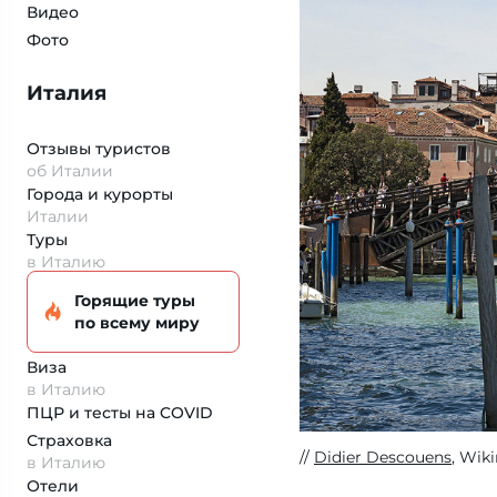
Видео
Фото
Италия
Отзывы туристов
об Италии
Города и курорты
Италии
Туры
в Италию
Горящие туры
по всему миру
Виза
в Италию
ПЦР и тесты на COVID
Страховка
Didier Descouens
, Wik
в Италию
Отели