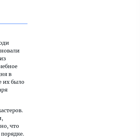
люди
сновали
из
учебное
ня в
е их было
аря
астеров.
и,
но, что
порядке.