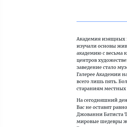
Академия изящных ис
изучали основы жив
академию с весьма 
центров художествен
заведение стало муз
Галерее Академии на
всего лишь пять. Б
стараниям местных
На сегодняшний ден
Вас не оставят рав
Джованни Батиста Т
мировые шедевры жи