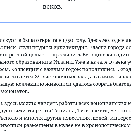
веков.
кусств была открыта в 1750 году. Здесь молодые 
описи, скульптуры и архитектуры. Власти города о
конкретной целью — прославить Венецию как один 
ного образования в Италии. Уже в начале 19 века 
еем. Коллекции с каждым годом пополнялись. Сегод
считывается 24 выставочных зала, а в самом начал
ольшую коллекцию живописи удалось собрать благод
 меценатов.
ь здесь можно увидеть работы всех венецианских м
нодушными творения Тициана, Тинторетто, Беллин
ьеполо и многих других известных людей. Интерес
вописи размещены в музее не в хронологическом 