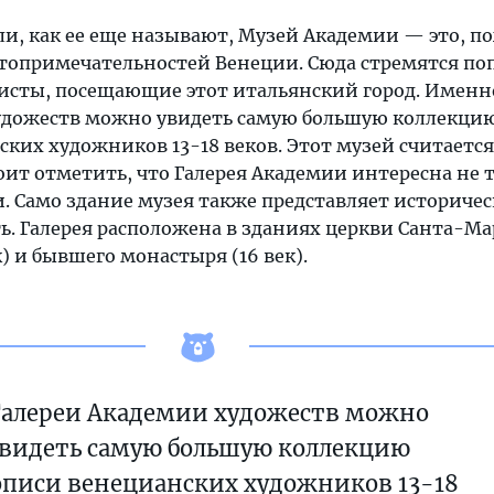
ли, как ее еще называют, Музей Академии — это, п
стопримечательностей Венеции. Сюда стремятся по
ристы, посещающие этот итальянский город. Именн
удожеств можно увидеть самую большую коллекци
ких художников 13-18 веков. Этот музей считаетс
оит отметить, что Галерея Академии интересна не 
. Само здание музея также представляет историче
ь. Галерея расположена в зданиях церкви Санта-М
к) и бывшего монастыря (16 век).
Галереи Академии художеств можно
видеть самую большую коллекцию
писи венецианских художников 13-18