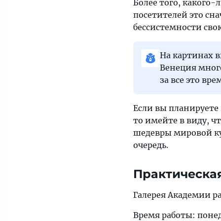
Более того, какого-
посетителей это сна
бессистемности св
На картинах 
Венеция много
за все это вр
Если вы планируете
то имейте в виду, ч
шедевры мировой ку
очередь.
Практическа
Галерея Академии р
Время работы: понед