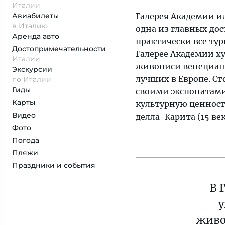
Италии
Авиабилеты
Галерея Академии и
в Италию
одна из главных до
Аренда авто
практически все ту
Достопримеча­тельности
Галерее Академии х
Италии
живописи венецианс
Экскурсии
лучших в Европе. Ст
по Италии
Гиды
своими экспонатами
Карты
культурную ценност
Видео
делла-Карита (15 ве
Фото
Погода
Пляжи
Праздники и события
В 
у
живо