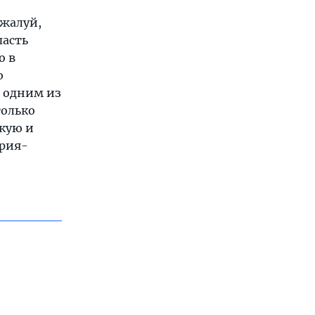
ожалуй,
пасть
о в
ю
я одним из
только
скую и
ария-