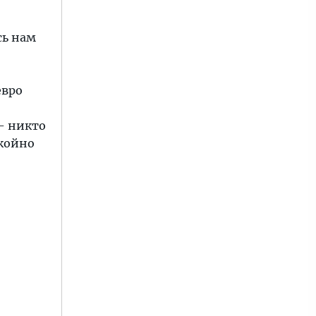
сь нам
евро
 - никто
окойно