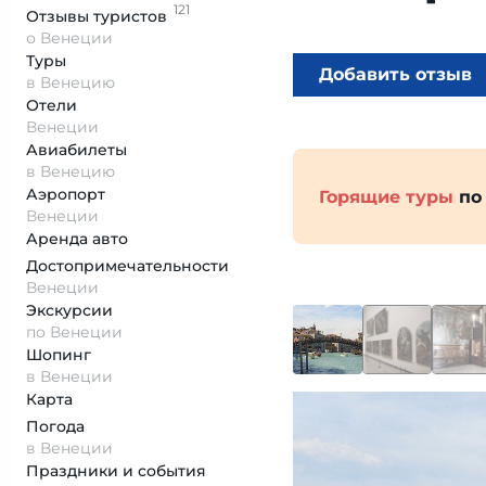
121
Отзывы
туристов
о Венеции
Туры
Добавить отзыв
в Венецию
Отели
Венеции
Авиабилеты
в Венецию
Аэропорт
Горящие туры
по
Венеции
Аренда авто
Достопримеча­тельности
Венеции
Экскурсии
по Венеции
Шопинг
в Венеции
Карта
Погода
в Венеции
Праздники и события