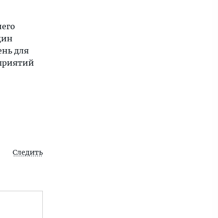
него
дин
ень для
оприятий
Следить