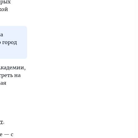
орых
кой
ла
о город
Академии,
треть на
ная
йт
.
е — с