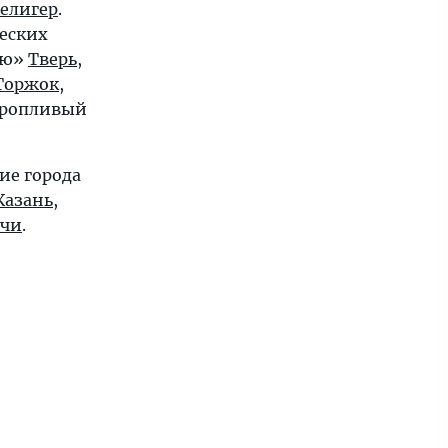
елигер
.
ческих
ую»
Тверь
,
Торжок
,
оропливый
ие города
Казань
,
очи
.