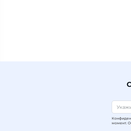
С
Конфиденц
момент. О