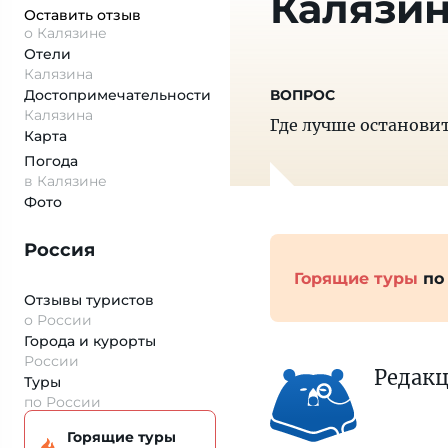
Калязи
Оставить отзыв
о Калязине
Отели
Калязина
Достопримеча­тельности
Калязина
Где лучше остановит
Карта
Погода
в Калязине
Фото
Россия
Горящие туры
по
Отзывы туристов
о России
Города и курорты
России
Редак
Туры
по России
Горящие туры