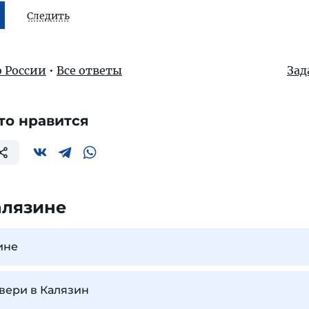
Следить
о России
•
Все ответы
Зад
то нравится
алязине
ине
Твери в Калязин