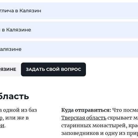
глича в Калязин
 в Калязине
Калязине
ЛЯЗИНЕ
ЗАДАТЬ СВОЙ ВОПРОС
бласть
 одной из баз
Куда отправиться:
Что посм
р
, или же в
Тверская область
скрывает м
ри
.
старинных монастырей, кр
заповедников и одну из пр