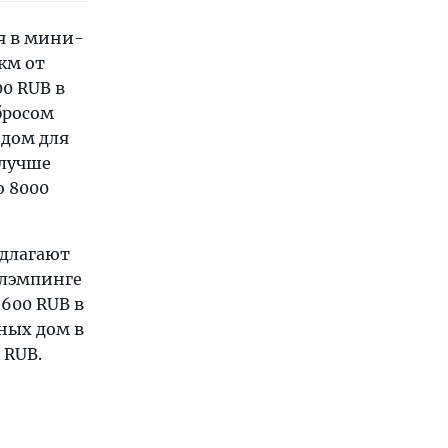
я в мини-
км от
0 RUB в
бросом
 дом для
 лучше
о 8000
едлагают
глэмпинге
 600 RUB в
дных дом в
 RUB.