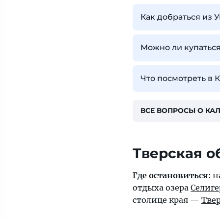
Как добраться из У
Можно ли купаться
Что посмотреть в 
ВСЕ ВОПРОСЫ О КА
Тверская о
Где остановиться:
на
отдыха озера
Селиге
столице края —
Тве