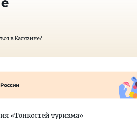
не
ься в Калязине?
 России
ция «Тонкостей туризма»