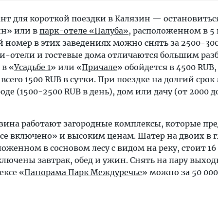
т для короткой поездки в Калязин — остановитьс
ин» или в
парк-отеле «Палуба»
, расположенном в 5 
 номер в этих заведениях можно снять за 2500-300
и-отели и гостевые дома отличаются большим раз
 в «
Усадьбе 1
» или «
Причале
» обойдется в 4500 RUB,
всего 1500 RUB в сутки. При поездке на долгий срок
оде (1500-2500 RUB в день), дом или дачу (от 2000 д
язина работают загородные комплексы, которые пр
все включено» и высоким ценам. Шатер на двоих в 
ложенном в сосновом лесу с видом на реку, стоит 16
включены завтрак, обед и ужин. Снять на пару выхо
ексе «
Панорама Парк Междуречье
» можно за 50 000