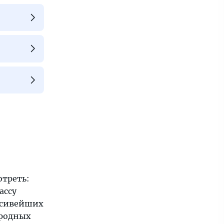
отреть:
ассу
асивейших
иродных