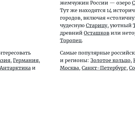
жемчужин России — озеро
С
Тут же находятся 14 истори
городов, включая «столичн
чудесную
Старицу
, уютный
древний
Осташков
или нет
Торопец
.
нтересовать
Самые популярные российск
азия
,
Германия
,
и регионы:
Золотое кольцо
,
Антарктика
и
Москва
,
Санкт-Петербург
,
С