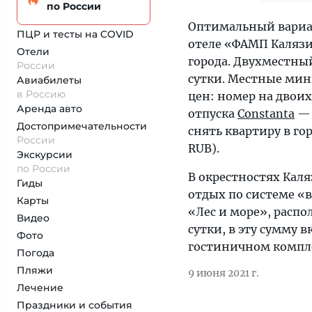
по России
Оптимальный вариан
ПЦР и тесты на COVID
отеле «ФАМП Каляз
Отели
города. Двухместный
России
сутки. Местные мин
Авиабилеты
в Россию
цен: номер на двоих
Аренда авто
отпуска
Constanta
— 
Достопримеча­тельности
снять квартиру в гор
России
RUB).
Экскурсии
по России
В окрестностях Кал
Гиды
отдых по системе «
Карты
«Лес и море», распо
Видео
сутки, в эту сумму 
Фото
гостиничном компл
Погода
Пляжи
9 июня 2021 г.
Лечение
Праздники и события