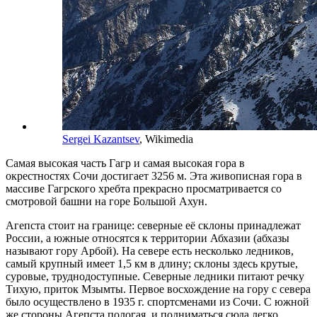
Sergei Kazantsev
, Wikimedia
Самая высокая часть Гагр и самая высокая гора в
окрестностях Сочи достигает 3256 м. Эта живописная гора в
массиве Гагрского хребта прекрасно просматривается со
смотровой башни на горе Большой Ахун.
Агепста стоит на границе: северные её склоны принадлежат
России, а южные относятся к территории Абхазии (абхазы
называют гору Арбой). На севере есть несколько ледников,
самый крупный имеет 1,5 км в длину; склоны здесь крутые,
суровые, труднодоступные. Северные ледники питают речку
Тихую, приток Мзымты. Первое восхождение на гору с севера
было осуществлено в 1935 г. спортсменами из Сочи. С южной
же стороны Агепста пологая, и подниматься сюда легко.