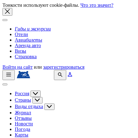
Тонкости используют сookie-файлы.
Что это значит?
Гиды
и экскурсии
Отели
Авиа
билеты
Аренда авто
Визы
Страховка
Войти на сайт
или
зарегистрироваться
Россия
Страны
Виды отдыха
Журнал
Отзывы
Новости
Погода
Карты