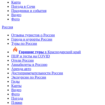
Карта
Погода
в Сочи
Праздники и события
Видео
Фото
Россия
Отзывы туристов
о России
Города и курорты
России
Туры
по России
Горящие туры
в Краснодарский край
ПЦР и тесты на COVID
Отели
России
Авиабилеты
в Россию
Аренда авто
Достопримеча­тельности
России
Экскурсии
по России
Гиды
Карты
Видео
Фото
Погода
Пляжи