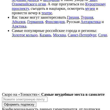
Олимпийского огня
. А еще прогуляться по
Курортному
проспекту
, съездить в нацпарки, осмотреть
музеи
и
провести вечер в
театре
.
Вас также могут заинтересовать
Греция
,
Турция
,
Абхазия
,
Германия
,
Финляндия
, Русская
Антарктика
и
Арктика
.
Самые популярные российские города и регионы:
Золотое кольцо
,
Казань
,
Москва
,
Санкт-Петербург
,
Сочи
.
Скоро на «Тонкостях»:
Самые неудобные места в самолете
Оформить подписку
Конфиденциальность данных гарантируется, от подписки