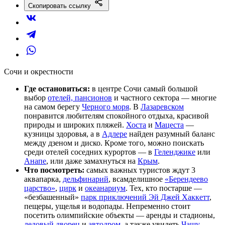
Скопировать ссылку
Где остановиться:
в центре Сочи самый большой
выбор
отелей, пансионов
и частного сектора — многие
на самом берегу
Черного моря
. В
Лазаревском
понравится любителям спокойного отдыха, красивой
природы и широких пляжей.
Хоста
и
Мацеста
—
кузницы здоровья, а в
Адлере
найден разумный баланс
между дзеном и диско. Кроме того, можно поискать
среди отелей соседних курортов — в
Геленджике
или
Анапе
, или даже замахнуться на
Крым
.
Что посмотреть:
самых важных туристов ждут 3
аквапарка,
дельфинарий
, всамделишное
«Берендеево
царство»
,
цирк
и
океанариум
. Тех, кто постарше —
«безбашенный»
парк приключений Эй Джей Хаккетт
,
пещеры, ущелья и водопады. Непременно стоит
посетить олимпийские объекты — аренды и стадионы,
ледовый дворец
и
автодром
, а также увидеть
Чашу