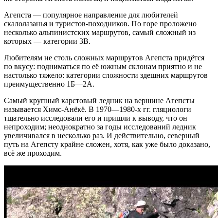
Агепста — популярное направление для любителей
скалолазанья и туристов-походников. По горе проложено
несколько альпинистских маршрутов, самый сложный из
которых — категории 3В.
Любителям не столь сложных маршрутов Агепста придётся
по вкусу: подниматься по её южным склонам приятно и не
настолько тяжело: категории сложности здешних маршрутов
преимущественно 1Б—2А.
Самый крупный карстовый ледник на вершине Агепсты
называется Химс-Анёкё. В 1970—1980-х гг. гляциологи
тщательно исследовали его и пришли к выводу, что он
непроходим; неоднократно за годы исследований ледник
увеличивался в несколько раз. И действительно, северный
путь на Агепсту крайне сложен, хотя, как уже было доказано,
всё же проходим.