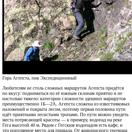
Гора Агепста, пик Экспедиционный
Любителям не столь сложных маршрутов Агепста придётся
по вкусу: подниматься по её южным склонам приятно и не
настолько тяжело: категории сложности здешних маршрутов
преимущественно 1Б—2А. Агепста сложена из известняковых
наложений и покрыта лесом, поэтому первая половина пути
идёт приятными лесистыми тропами. По пути можно увидеть
места потрясающей красоты — к примеру, водопад на реке
Гега высотой 40 м. Рядом с Гегским водопадом есть кафе, и
это популярное место для привала. От живописного урочища