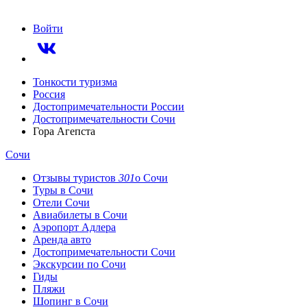
Войти
Тонкости туризма
Россия
Достопримечательности России
Достопримечательности Сочи
Гора Агепста
Сочи
Отзывы
туристов
301
о Сочи
Туры
в Сочи
Отели
Сочи
Авиабилеты
в Сочи
Аэропорт
Адлера
Аренда авто
Достопримеча­тельности
Сочи
Экскурсии
по Сочи
Гиды
Пляжи
Шопинг
в Сочи