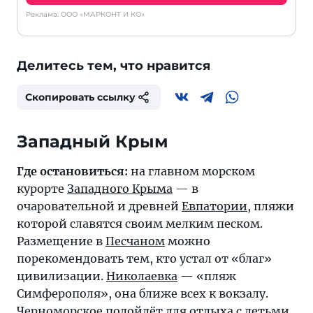
Реклама: ООО «МАРКОНТ И КО»
Делитесь тем, что нравится
Скопировать ссылку
Западный Крым
Где остановиться:
на главном морском
курорте
Западного Крыма
— в
очаровательной и древней
Евпатории
, пляжи
которой славятся своим мелким песком.
Размещение в
Песчаном
можно
порекомендовать тем, кто устал от «благ»
цивилизации.
Николаевка
— «пляж
Симферополя», она ближе всех к вокзалу.
Черноморское
подойдёт для отдыха с детьми,