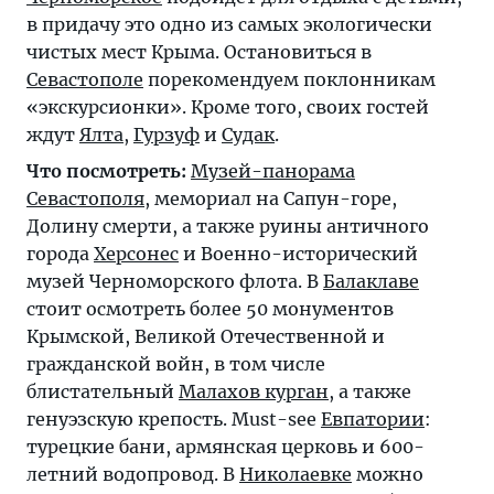
в придачу это одно из самых экологически
чистых мест Крыма. Остановиться в
Севастополе
порекомендуем поклонникам
«экскурсионки». Кроме того, своих гостей
ждут
Ялта
,
Гурзуф
и
Судак
.
Что посмотреть:
Музей-панорама
Севастополя
, мемориал на Сапун-горе,
Долину смерти, а также руины античного
города
Херсонес
и Военно-исторический
музей Черноморского флота. В
Балаклаве
стоит осмотреть более 50 монументов
Крымской, Великой Отечественной и
гражданской войн, в том числе
блистательный
Малахов курган
, а также
генуэзскую крепость. Must-see
Евпатории
:
турецкие бани, армянская церковь и 600-
летний водопровод. В
Николаевке
можно