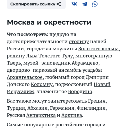
Скопировать ссылку
Москва и окрестности
Что посмотреть:
щедрую на
достопримечательности
столицу
нашей
России, города-жемчужины
Золотого кольца
,
родину Льва Толстого
Тулу
, многогранную
Тверь
, музей-заповедник
Абрамцево
,
дворцово-парковый ансамбль усадьбы
Архангельское
, любимый город Дмитрия
Донского
Коломну
, подмосковный
Новый
Иерусалим
, знаменитое
Бородино
.
Вас также могут заинтересовать
Греция
,
Турция
,
Абхазия
,
Германия
,
Финляндия
,
Русская
Антарктика
и
Арктика
.
Самые популярные российские города и