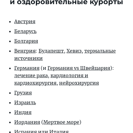
и оздоровительные курорты
Австрия
Беларусь
Болгария
Венгрия
:
Будапешт
,
Хевиз
,
термальные
источники
Германия
(и
Германия vs Швейцария
):
лечение рака
,
кардиология и
кардиохирургия
,
нейрохирургия
Грузия
Израиль
Индия
Иордания
(
Мертвое море
)
Испания
или
Италия