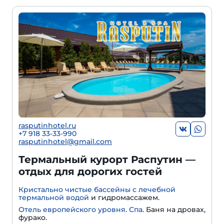
rasputinhotel.ru
+7 918 33-33-990
rasputinhotel@gmail.com
Термальный курорт Распутин —
отдых для дорогих гостей
Кристально чистые бассейны с лечебной
термальной водой
и гидромассажем.
Отель европейского уровня
.
Спа
. Баня на дровах,
фурако.