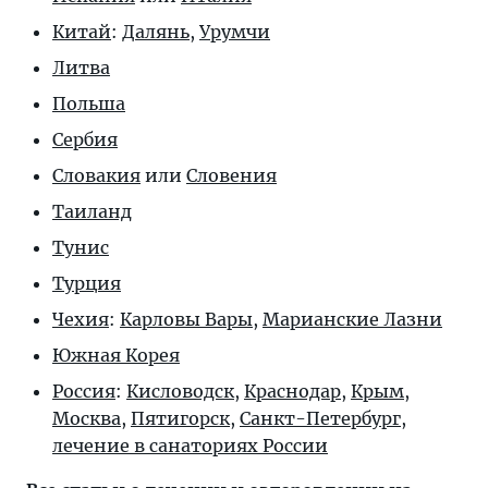
Китай
:
Далянь
,
Урумчи
Литва
Польша
Сербия
Словакия
или
Словения
Таиланд
Тунис
Турция
Чехия
:
Карловы Вары
,
Марианские Лазни
Южная Корея
Россия
:
Кисловодск
,
Краснодар
,
Крым
,
Москва
,
Пятигорск
,
Санкт-Петербург
,
лечение в санаториях России