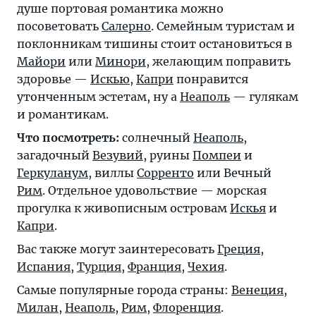
душе портовая романтика можно
посоветовать
Салерно
. Семейным туристам и
поклонникам тишины стоит остановиться в
Майори
или
Минори
, желающим поправить
здоровье —
Искью
,
Капри
понравится
утонченным эстетам, ну а
Неаполь
— гулякам
и романтикам.
Что посмотреть:
солнечный
Неаполь
,
загадочный
Везувий
, руины
Помпеи
и
Геркуланум
, виллы
Сорренто
или Вечный
Рим
. Отдельное удовольствие — морская
прогулка к живописным островам
Искья
и
Капри
.
Вас также могут заинтересовать
Греция
,
Испания
,
Турция
,
Франция
,
Чехия
.
Самые популярные города страны:
Венеция
,
Милан
,
Неаполь
,
Рим
,
Флоренция
.