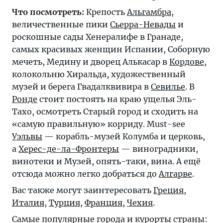
Что посмотреть:
Крепость
Альгамбра
,
величественные пики
Сьерра-Невады
и
роскошные сады Хенералифе в Гранаде,
самых красивых женщин Испании, Соборную
мечеть, Медину и дворец Алькасар в
Кордове
,
колокольню Хиральда, художественный
музей и берега Гвадалквивира в
Севилье
. В
Ронде
стоит постоять на краю ущелья Эль-
Тахо, осмотреть Старый город и сходить на
«самую правильную» корриду. Must-see
Уэльвы
— корабль-музей Колумба и церковь,
а
Херес-де-ла-Фронтеры
— виноградники,
винотеки и Музей, опять-таки, вина. А ещё
отсюда можно легко добраться до
Алгарве
.
Вас также могут заинтересовать
Греция
,
Италия
,
Турция
,
Франция
,
Чехия
.
Самые популярные города и курорты страны: