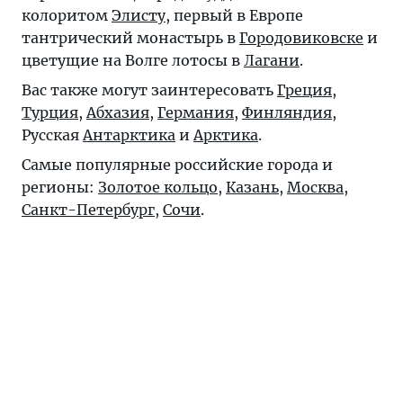
колоритом
Элисту
, первый в Европе
тантрический монастырь в
Городовиковске
и
цветущие на Волге лотосы в
Лагани
.
Вас также могут заинтересовать
Греция
,
Турция
,
Абхазия
,
Германия
,
Финляндия
,
Русская
Антарктика
и
Арктика
.
Самые популярные российские города и
регионы:
Золотое кольцо
,
Казань
,
Москва
,
Санкт-Петербург
,
Сочи
.