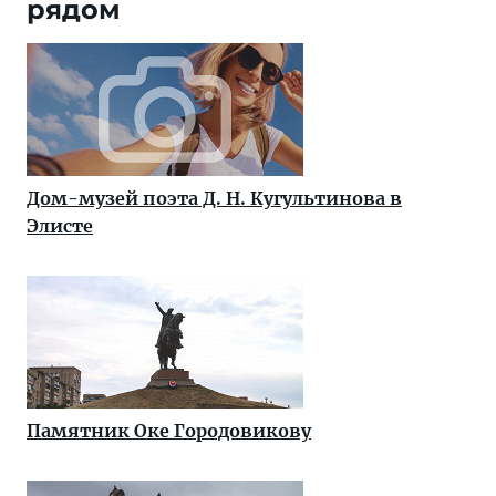
рядом
Дом-музей поэта Д. Н. Кугультинова в
Элисте
Памятник Оке Городовикову