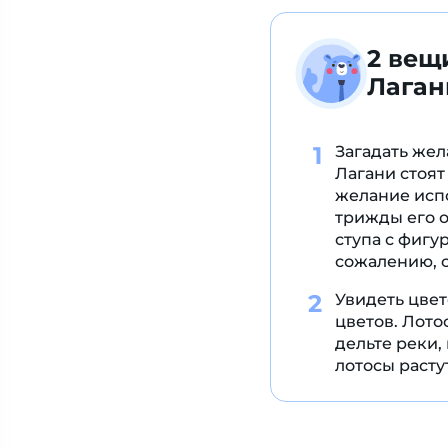
2 вещ
Лаган
Загадать же
Лагани стоят
желание испо
трижды его 
ступа с фигу
сожалению, с
Увидеть цвет
цветов. Лото
дельте реки,
лотосы расту