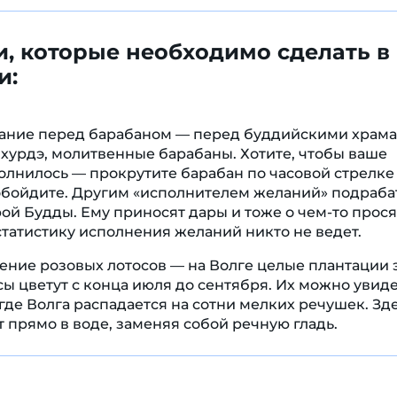
и, которые необходимо сделать в
и:
лание перед барабаном — перед буддийскими храма
 хурдэ, молитвенные барабаны. Хотите, чтобы ваше
лнилось — прокрутите барабан по часовой стрелке
обойдите. Другим «исполнителем желаний» подраба
рой Будды. Ему приносят дары и тоже о чем-то просят
татистику исполнения желаний никто не ведет.
ение розовых лотосов — на Волге целые плантации 
сы цветут с конца июля до сентября. Их можно увиде
 где Волга распадается на сотни мелких речушек. Зд
т прямо в воде, заменяя собой речную гладь.