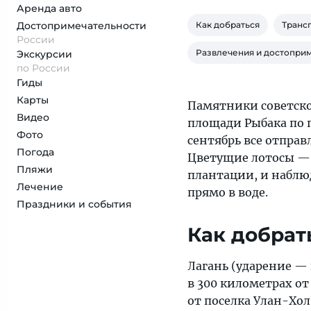
Аренда авто
Достопримеча­тельности
Как добраться
Транс
России
Развлечения и достопри
Экскурсии
по России
Гиды
Карты
Памятники советско
Видео
площади Рыбака по 
Фото
сентябрь все отправ
Погода
Цветущие лотосы — 
Пляжи
плантации, и наблюд
Лечение
прямо в воде.
Праздники и события
Как добрат
Лагань (ударение —
в 300 километрах о
от поселка Улан-Хол