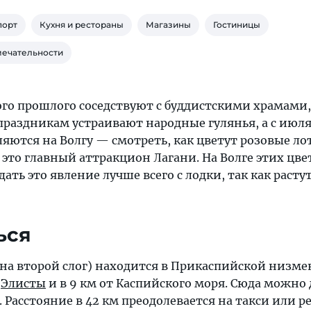
порт
Кухня и рестораны
Магазины
Гостиницы
мечательности
го прошлого соседствуют с буддистскими храмами,
праздникам устраивают народные гулянья, а с июля
ляются на Волгу — смотреть, как цветут розовые ло
это главный аттракцион Лагани. На Волге этих цве
ать это явление лучше всего с лодки, так как расту
ься
 на второй слог) находится в Прикаспийской низм
т
Элисты
и в 9 км от Каспийского моря. Сюда можно 
. Расстояние в 42 км преодолевается на такси или 