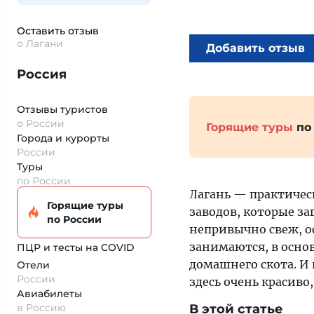
Оставить отзыв
о Лагани
Добавить отзыв
Россия
Отзывы туристов
о России
Горящие туры
по
Города и курорты
России
Туры
по России
Лагань — практическ
Горящие туры
заводов, которые з
по России
непривычно свеж, о
занимаются, в осно
ПЦР и тесты на COVID
домашнего скота. И 
Отели
России
здесь очень красиво
Авиабилеты
в Россию
В этой статье