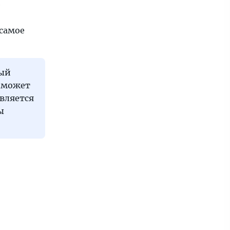
е
 самое
ный
н может
является
ы