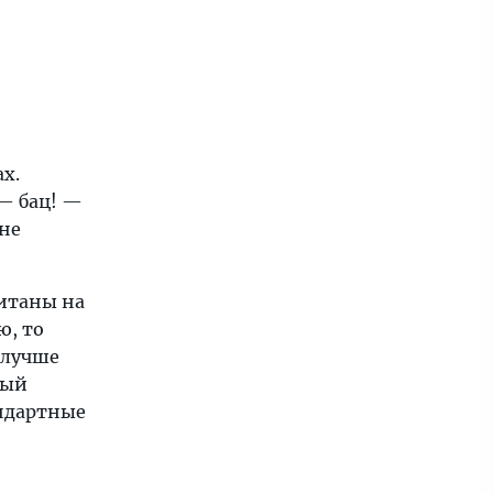
х.
 — бац! —
 не
итаны на
ю, то
 лучше
ный
андартные