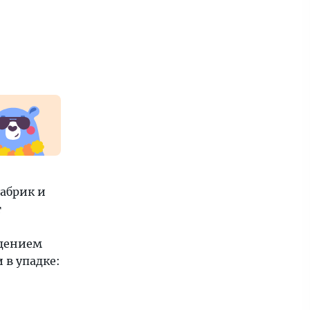
фабрик и
т
едением
 в упадке: