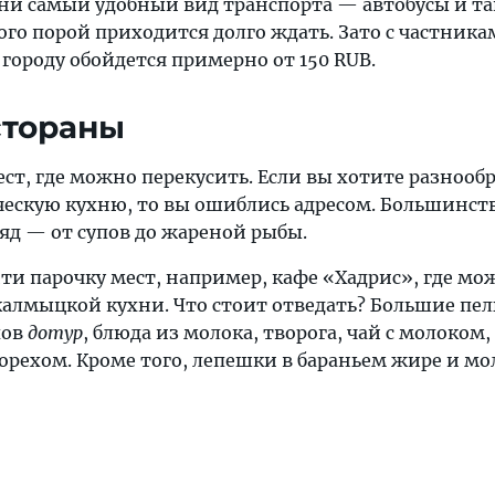
ни самый удобный вид транспорта — автобусы и та
го порой приходится долго ждать. Зато с частника
 городу обойдется примерно от 150 RUB.
стораны
ст, где можно перекусить. Если вы хотите разнообр
ческую кухню, то вы ошиблись адресом. Большинст
яд — от супов до жареной рыбы.
ти парочку мест, например, кафе «Хадрис», где мо
калмыцкой кухни. Что стоит отведать? Большие пе
хов
дотур
, блюда из молока, творога, чай с молоком,
орехом. Кроме того, лепешки в бараньем жире и м