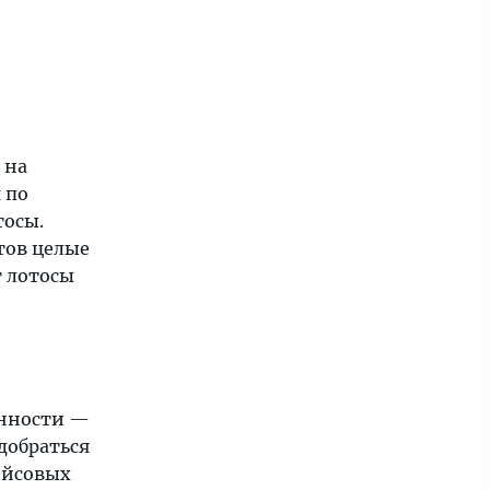
 на
 по
тосы.
тов целые
т лотосы
енности —
добраться
рейсовых