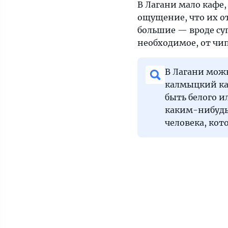
В Лагани мало кафе
ощущение, что их от
большие — вроде суп
необходимое, от чип
В Лагани мож
калмыцкий кам
быть белого и
каким-нибудь
человека, кот