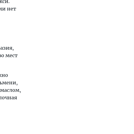
кси.
ми нет
азия,
во мест
жно
льмени,
 маслом,
олочная