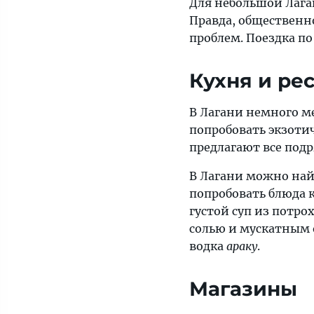
Для небольшой Лага
Правда, общественно
проблем. Поездка по
Кухня и ре
В Лагани немного ме
попробовать экзоти
предлагают все подр
В Лагани можно най
попробовать блюда 
густой суп из потро
солью и мускатным 
водка
араку
.
Магазины