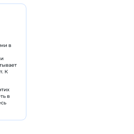
ми в
 и
тывает
. К
этих
ть в
есь