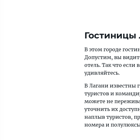
Гостиницы 
В этом городе гост
Допустим, вы видите
отель. Так что если 
удивляйтесь.
В Лагани известны 
туристов и команди
можете не переживат
уточнить их доступ
наплыв туристов, п
номера и полулюксы