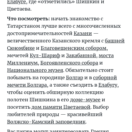
Елабуге
, где «отметились» Шишкин и
Цветаева.
Что посмотреть:
начать знакомство с
Татарстаном лучше всего с многочисленных
достопримечательностей
Казани
—
величественного Казанского кремля с
башней
Сююмбике
и
Благовещенским собором
,
мечетей
Кул-Шариф
и
Закабанной
,
моста
Миллениум
,
Богоявленского собора
и
Национального музея
. Обязательно стоит
побывать на городище
Болгар
и в
соборной
мечети Болгара
, а также съездить в
Елабугу
,
чтобы оценить обширную коллекцию
полотен Шишкина в его
доме-музее
и
посетить
дом памяти Цветаевой
. Выбор
любителей природы — красивейший
Волжско-Камский заповедник
.
Вас также могут заинтересовать
Греция
,