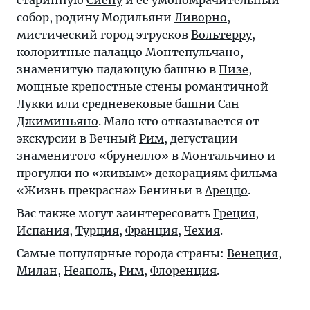
старинную
Сиену
и ее умопомрачительный
собор, родину Модильяни
Ливорно
,
мистический город этрусков
Вольтерру
,
колоритные палаццо
Монтепульчано
,
знаменитую падающую башню в
Пизе
,
мощные крепостные стены романтичной
Лукки
или средневековые башни
Сан-
Джиминьяно
. Мало кто отказывается от
экскурсии в Вечный
Рим
, дегустации
знаменитого «брунелло» в
Монтальчино
и
прогулки по «живым» декорациям фильма
«Жизнь прекрасна» Бениньи в
Ареццо
.
Вас также могут заинтересовать
Греция
,
Испания
,
Турция
,
Франция
,
Чехия
.
Самые популярные города страны:
Венеция
,
Милан
,
Неаполь
,
Рим
,
Флоренция
.