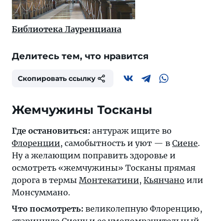
Библиотека Лауренциана
Делитесь тем, что нравится
Скопировать ссылку
Жемчужины Тосканы
Где остановиться:
антураж ищите во
Флоренции
, самобытность и уют — в
Сиене
.
Ну а желающим поправить здоровье и
осмотреть «жемчужины» Тосканы прямая
дорога в термы
Монтекатини
,
Кьянчано
или
Монсуммано.
Что посмотреть:
великолепную Флоренцию,