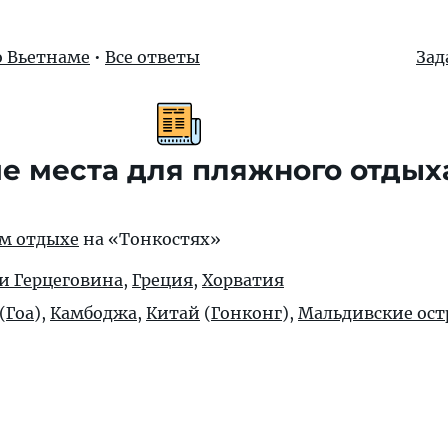
о Вьетнаме
•
Все ответы
Зад
е места для пляжного отдых
ом отдыхе
на «Тонкостях»
и Герцеговина
,
Греция
,
Хорватия
(
Гоа
),
Камбоджа
,
Китай
(
Гонконг
),
Мальдивские ост