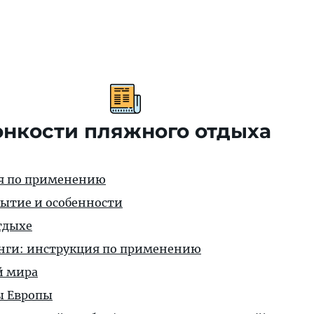
онкости пляжного отдыха
ия по применению
ытие и особенности
тдыхе
нги: инструкция по применению
й мира
ы Европы