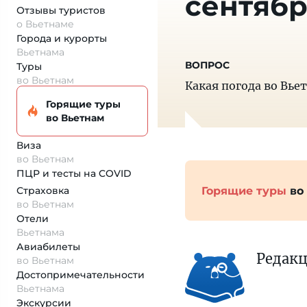
сентяб
Отзывы туристов
о Вьетнаме
Города и курорты
Вьетнама
Туры
во Вьетнам
Какая погода во Вье
Горящие туры
во Вьетнам
Виза
во Вьетнам
ПЦР и тесты на COVID
Горящие туры
во
Страховка
во Вьетнам
Отели
Вьетнама
Авиабилеты
Редак
во Вьетнам
Достопримеча­тельности
Вьетнама
Экскурсии