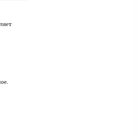
вляет
ое.