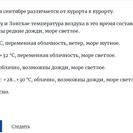
в сентябре различается от курорта к курорту.
ау
и Лонгхае температура воздуха в это время соста
жны редкие дожди, море светлое.
1 °C, переменная облачность, ветер, море мутное.
..+32 °C, переменная облачность, море светлое.
C, облачно, возможны дожди, море светлое.
г
: +28...+30 °C, облачно, возможны дожди, море светл
ясно.
Следить