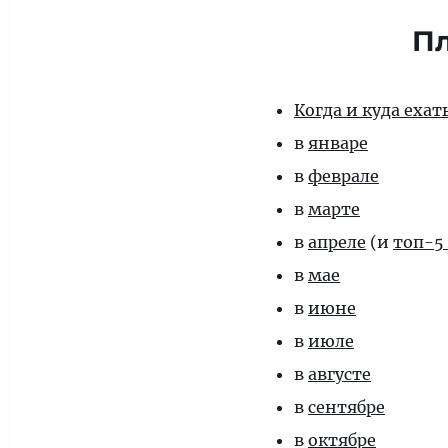
Пл
Когда и куда еха
в
январе
в
феврале
в
марте
в
апреле
(и
топ-5
в
мае
в
июне
в
июле
в
августе
в
сентябре
в
октябре