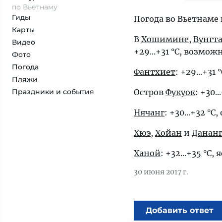
по Вьетнаму
Гиды
Погода во Вьетнаме 
Карты
В
Хошимине
,
Вунгт
Видео
+29...+31 °C, возмо
Фото
Погода
Фантхиет
: +29...+3
Пляжи
Праздники и события
Остров
Фукуок
: +30.
Нячанг
: +30...+32 °
Хюэ
,
Хойан
и
Данан
Ханой
: +32...+35 °C, 
30 июня 2017 г.
Добавить ответ