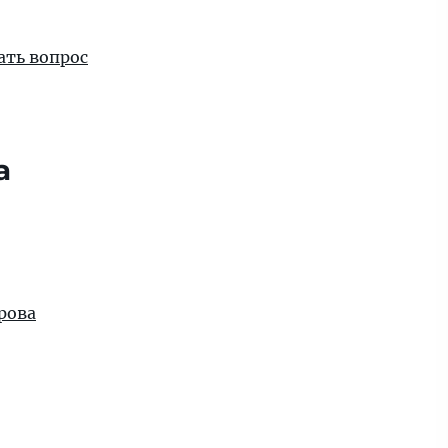
ать вопрос
а
рова