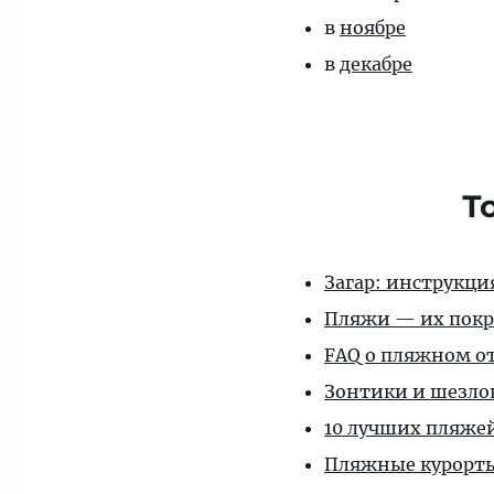
в
ноябре
в
декабре
Т
Загар: инструкц
Пляжи — их покр
FAQ о пляжном о
Зонтики и шезло
10 лучших пляже
Пляжные курорт