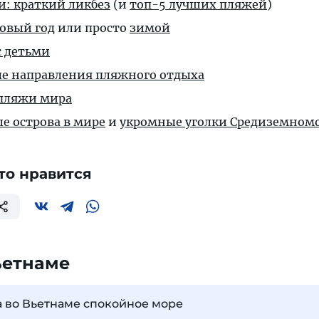
и: краткий ликбез
(и
топ-5 лучших пляжей
)
Новый год
или просто
зимой
 детьми
е направления пляжного отдыха
пляжи мира
е острова в мире
и
укромные уголки Средиземном
то нравится
ьетнаме
а во Вьетнаме спокойное море