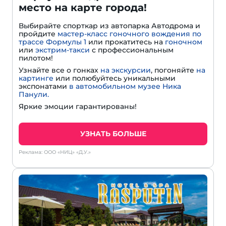
место на карте города!
Выбирайте спорткар из автопарка Автодрома и
пройдите
мастер-класс гоночного вождения по
трассе Формулы 1
или прокатитесь на
гоночном
или
экстрим-такси
с профессиональным
пилотом!
Узнайте все о гонках
на экскурсии
, погоняйте
на
картинге
или полюбуйтесь уникальными
экспонатами
в автомобильном музее Ника
Панули.
Яркие эмоции гарантированы!
УЗНАТЬ БОЛЬШЕ
Реклама: ООО «НИЦ» «Д.У.»