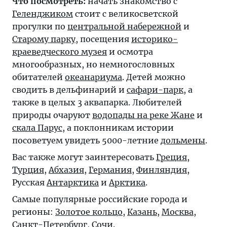
Что посмотреть:
начать знакомство с
Геленджиком
стоит с великосветской
прогулки по
центральной набережной
и
Старому парку
, посещения
историко-
краеведческого музея
и осмотра
многообразных, но немногословных
обитателей
океанариума
. Детей можно
сводить в дельфинарий и
сафари-парк
, а
также в целых 3 аквапарка. Любителей
природы очаруют
водопады на реке Жане
и
скала Парус
, а поклонникам истории
посоветуем увидеть 5000-летние
дольмены
.
Вас также могут заинтересовать
Греция
,
Турция
,
Абхазия
,
Германия
,
Финляндия
,
Русская
Антарктика
и
Арктика
.
Самые популярные российские города и
регионы:
Золотое кольцо
,
Казань
,
Москва
,
Санкт-Петербург
,
Сочи
.