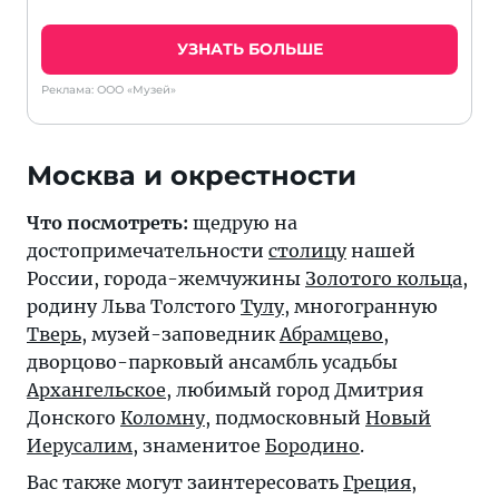
УЗНАТЬ БОЛЬШЕ
Реклама: ООО «Музей»
Москва и окрестности
Что посмотреть:
щедрую на
достопримечательности
столицу
нашей
России, города-жемчужины
Золотого кольца
,
родину Льва Толстого
Тулу
, многогранную
Тверь
, музей-заповедник
Абрамцево
,
дворцово-парковый ансамбль усадьбы
Архангельское
, любимый город Дмитрия
Донского
Коломну
, подмосковный
Новый
Иерусалим
, знаменитое
Бородино
.
Вас также могут заинтересовать
Греция
,