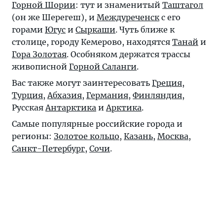
Горной Шории
: тут и знаменитый
Таштагол
(он же Шерегеш), и
Междуреченск
с его
горами
Югус
и
Сыркаши
. Чуть ближе к
столице, городу Кемерово, находятся
Танай
и
Гора Золотая
. Особняком держатся трассы
живописной
Горной Саланги
.
Вас также могут заинтересовать
Греция
,
Турция
,
Абхазия
,
Германия
,
Финляндия
,
Русская
Антарктика
и
Арктика
.
Самые популярные российские города и
регионы:
Золотое кольцо
,
Казань
,
Москва
,
Санкт-Петербург
,
Сочи
.