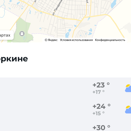
оркине
+23 °
+17 °
+24 °
+15 °
+30 °