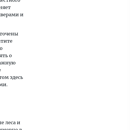
местного
няет
кверами и
оточены
атите
о
ять о
важную
е
том здесь
ми.
е леса и
римерно в