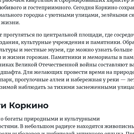
 рабочим кварталам и сформировавших характер 
юбивого и гостеприимного. Сегодня Коркино сохра
ального городка с уютными улицами, зелёными с
 жизни.
т прогуляться по центральной площади, где сосред
дания, культурные учреждения и памятники. Обр
льтуры и местные музеи, где можно узнать больше 
 и жизни горожан. Памятники и мемориалы в пам
никах Великой Отечественной войны составляют 
андшафта. Для желающих провести время на природ
парк, прогулочные аллеи и набережная у реки — ле
 зимой наблюдать за тихими заснеженными улица
ти Коркино
но богаты природными и культурными
стями. В небольшом радиусе находятся живописны
среди рыболовов и любителей активного отдыха. П