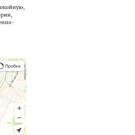
покойную,
ории,
енно-