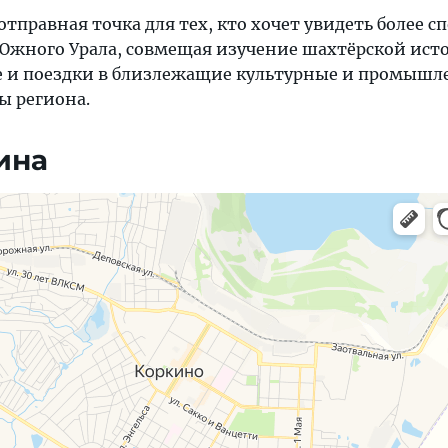
тправная точка для тех, кто хочет увидеть более с
Южного Урала, совмещая изучение шахтёрской ист
е и поездки в близлежащие культурные и промышл
ы региона.
ина
, навигация, поиск мест