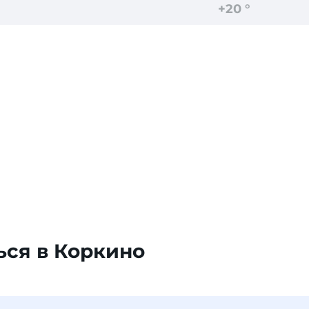
+20 °
ься в Коркино