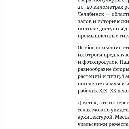
20-40 километрах р
Челябинск — област
залов и историческ
но тоже доступны д
промышленные гиган
Особое внимание ст
их отроги предлага
и фотопрогулок. На
разнообразие флоры
растений и птиц. Т
поселения и музеи и
рабочих XIX-XX веко
Для тех, кто интере
сёлах можно увидет
архитектурой. Мест
уральскими ремёсла