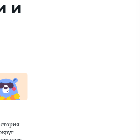
и и
История
округ