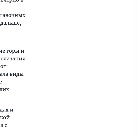
ставочных
 дальше,
ие горы и
лолазания
яют
рала виды
е
ских
дах и
ской
я с