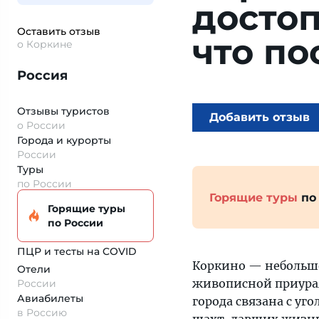
досто
Оставить отзыв
что по
о Коркине
Россия
Отзывы туристов
Добавить отзыв
о России
Города и курорты
России
Туры
по России
Горящие туры
по
Горящие туры
по России
ПЦР и тесты на COVID
Коркино — небольшо
Отели
живописной приурал
России
Авиабилеты
города связана с у
в Россию