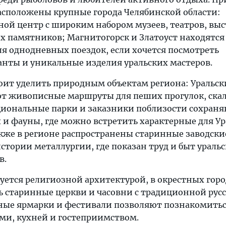
асположены крупные города Челябинской области:
ной центр с широким набором музеев, театров, вы
их памятников; Магнитогорск и Златоуст находятся
ля однодневных поездок, если хочется посмотреть
ты и уникальные изделия уральских мастеров.
оит уделить природным объектам региона: Уральск
ют живописные маршруты для пеших прогулок, ска
циональные парки и заказники поблизости сохран
 и фауны, где можно встретить характерные для У
акже в регионе распространены старинные заводски
стории металлургии, где показан труд и быт ураль
в.
суется религиозной архитектурой, в окрестных горо
ь старинные церкви и часовни с традиционной рус
ные ярмарки и фестивали позволяют познакомитьс
ми, кухней и гостеприимством.