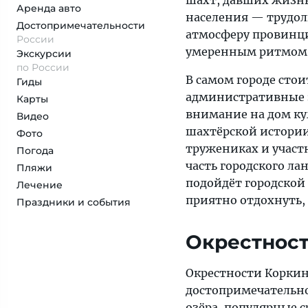
шахт, давших жизнь
Аренда авто
населения — трудол
Достопримеча­тельности
атмосферу провинци
России
умеренным ритмом
Экскурсии
по России
В самом городе стои
Гиды
административные з
Карты
внимание на дом ку
Видео
шахтёрской истории
Фото
тружениках и участ
Погода
часть городского л
Пляжи
подойдёт городской 
Лечение
приятно отдохнуть,
Праздники и события
Окрестнос
Окрестности Корки
достопримечательно
озёра, популярные 