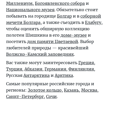
Миллениум
,
Богоявленского собора
и
Национального музея
. Обязательно стоит
побывать на городище
Болгар
и в
соборной
мечети Болгара
, а также съездить в
Елабугу
,
чтобы оценить обширную коллекцию
полотен Шишкина в его
доме-музее
и
посетить
дом памяти Цветаевой
. Выбор
любителей природы — красивейший
Волжско-Камский заповедник
.
Вас также могут заинтересовать
Греция
,
Турция
,
Абхазия
,
Германия
,
Финляндия
,
Русская
Антарктика
и
Арктика
.
Самые популярные российские города и
регионы:
Золотое кольцо
,
Казань
,
Москва
,
Санкт-Петербург
,
Сочи
.