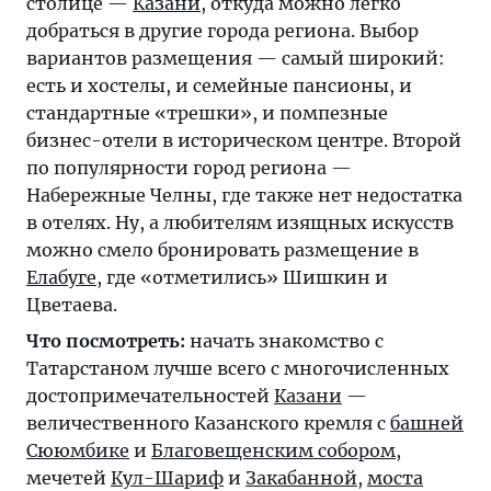
столице —
Казани
, откуда можно легко
добраться в другие города региона. Выбор
вариантов размещения — самый широкий:
есть и хостелы, и семейные пансионы, и
стандартные «трешки», и помпезные
бизнес-отели в историческом центре. Второй
по популярности город региона —
Набережные Челны, где также нет недостатка
в отелях. Ну, а любителям изящных искусств
можно смело бронировать размещение в
Елабуге
, где «отметились» Шишкин и
Цветаева.
Что посмотреть:
начать знакомство с
Татарстаном лучше всего с многочисленных
достопримечательностей
Казани
—
величественного Казанского кремля с
башней
Сююмбике
и
Благовещенским собором
,
мечетей
Кул-Шариф
и
Закабанной
,
моста