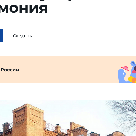
мония
Следить
 России