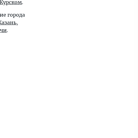
Курском
.
ие города
Казань
,
очи
.