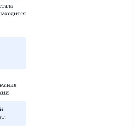
стала
находится
имание
хии
.
ой
т.