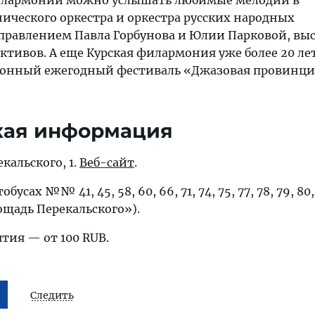
филармонии можно услышать любимые мелодии в
ческого оркестра и оркестра русских народных
правлением Павла Горбунова и Юлии Парковой, вы
ктивов. А еще Курская филармония уже более 20 ле
онный ежегодный фестиваль «Джазовая провинци
кая информация
екальского, 1.
Веб-сайт
.
бусах №№ 41, 45, 58, 60, 66, 71, 74, 75, 77, 78, 79, 80, 
лощадь Перекальского»).
тия — от 100 RUB.
Следить