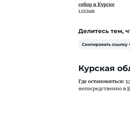
собор в Курске
1 отзыв
Делитесь тем, ч
Скопировать ссылку
Курская об
Где остановиться:
у
непосредственно в
К