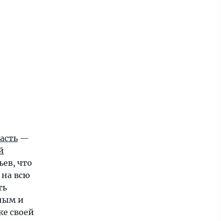
асть
—
й
ьев, что
 на всю
ть
ным и
кже своей