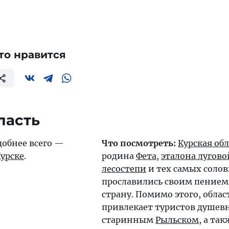
то нравится
ласть
добнее всего —
Что посмотреть:
Курская обл
урске
.
родина
Фета
,
эталона лугово
лесостепи
и тех самых солов
прославились своим пением
страну. Помимо этого, облас
привлекает туристов душев
старинным
Рыльском
, а та