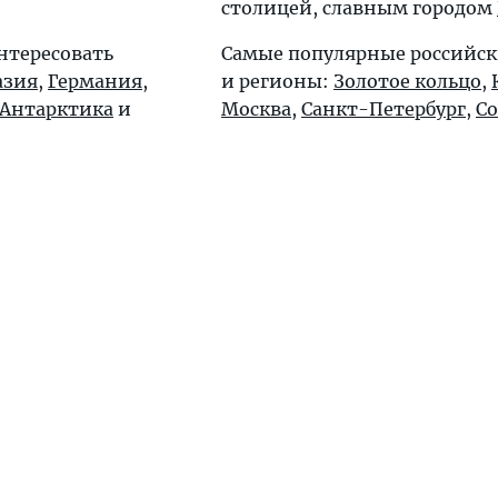
столицей, славным городом
нтересовать
Самые популярные российск
азия
,
Германия
,
и регионы:
Золотое кольцо
,
Антарктика
и
Москва
,
Санкт-Петербург
,
С