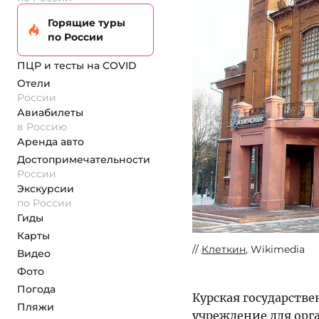
Горящие туры
по России
ПЦР и тесты на COVID
Отели
России
Авиабилеты
в Россию
Аренда авто
Достопримеча­тельности
России
Экскурсии
по России
Гиды
Карты
Клеткин
, Wikimedia
Видео
Фото
Погода
Курская государстве
Пляжи
учреждение для орг