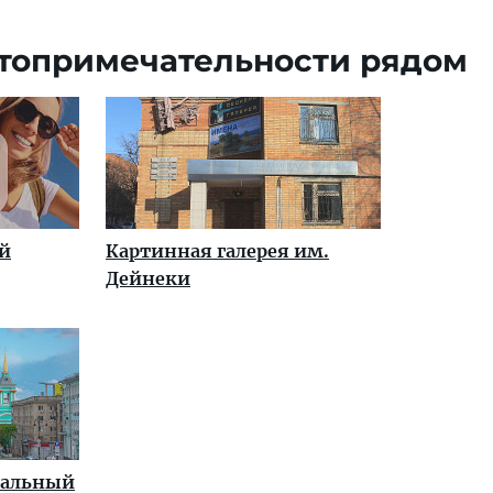
топримечательности рядом
й
Картинная галерея им.
Дейнеки
ральный