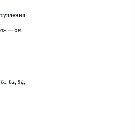
ступления
т
я» — он
81, 82, 84,