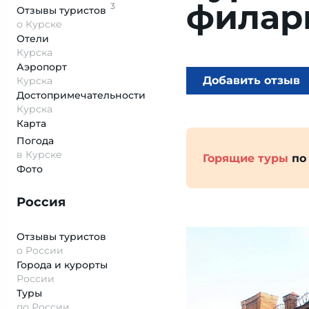
филар
3
Отзывы
туристов
о Курске
Отели
Курска
Аэропорт
Добавить отзыв
Курска
Достопримеча­тельности
Курска
Карта
Погода
в Курске
Горящие туры
по
Фото
Россия
Отзывы туристов
о России
Города и курорты
России
Туры
по России