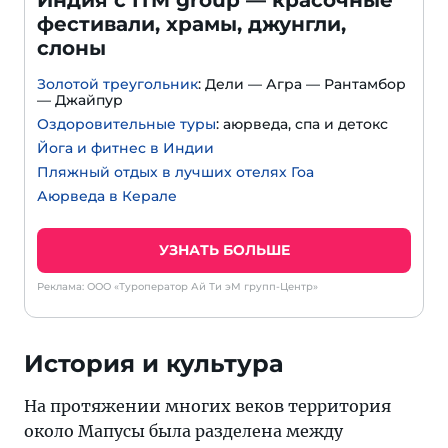
Индия с ITM group — красочные
фестивали, храмы, джунгли,
слоны
Золотой треугольник
: Дели — Агра — Рантамбор
— Джайпур
Оздоровительные туры
: аюрведа, спа и детокс
Йога и фитнес в Индии
Пляжный отдых в лучших отелях Гоа
Аюрведа в Керале
УЗНАТЬ БОЛЬШЕ
Реклама: ООО «Туроператор Ай Ти эМ групп-Центр»
История и культура
На протяжении многих веков территория
около Мапусы была разделена между