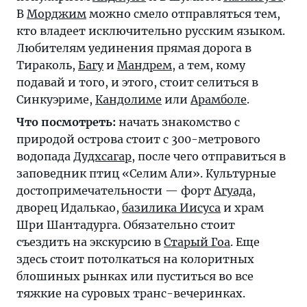
В
Морджим
можно смело отправляться тем,
кто владеет исключительно русским языком.
Любителям уединения прямая дорога в
Тираколь,
Багу
и
Мандрем
, а тем, кому
подавай и того, и этого, стоит селиться в
Синкуэриме,
Кандолиме
или
Арамболе
.
Что посмотреть:
начать знакомство с
природой острова стоит с 300-метрового
водопада
Дудхсагар
, после чего отправиться в
заповедник птиц «Селим Али». Культурные
достопримечательности — форт
Агуада
,
дворец Идалькао,
базилика Иисуса
и храм
Шри Шантадурга. Обязательно стоит
съездить на экскурсию в
Старый Гоа
. Еще
здесь стоит потолкаться на колоритных
блошиных рынках или пуститься во все
тяжкие на суровых транс-вечеринках.