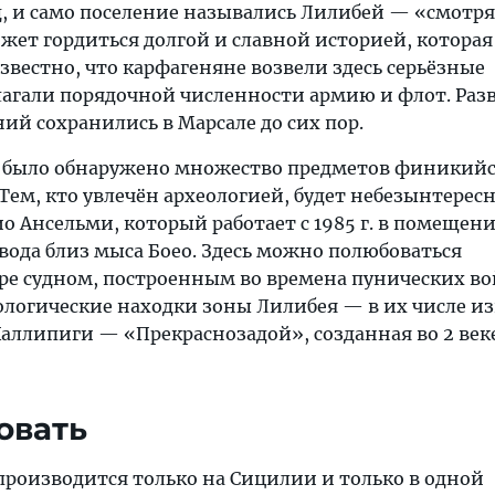
д, и само поселение назывались Лилибей — «смотр
жет гордиться долгой и славной историей, которая
звестно, что карфагеняне возвели здесь серьёзные
лагали порядочной численности армию и флот. Ра
ний сохранились в Марсале до сих пор.
де было обнаружено множество предметов финикийс
Тем, кто увлечён археологией, будет небезынтерес
о Ансельми, который работает с 1985 г. в помещен
вода близ мыса Боео. Здесь можно полюбоваться
е судном, построенным во времена пунических вой
логические находки зоны Лилибея — в их числе из
Каллипиги — «Прекраснозадой», созданная во 2 ве
овать
производится только на Сицилии и только в одной