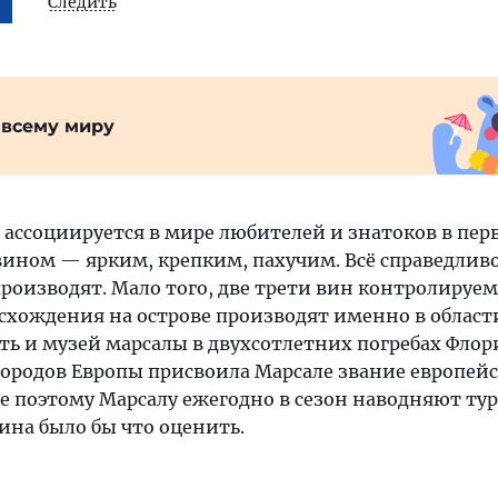
Следить
 всему миру
 ассоциируется в мире любителей и знатоков в пер
 вином — ярким, крепким, пахучим. Всё справедлив
 производят. Мало того, две трети вин контролируе
схождения на острове производят именно в област
сть и музей марсалы в двухсотлетних погребах Флори
 городов Европы присвоила Марсале звание европей
же поэтому Марсалу ежегодно в сезон наводняют ту
вина было бы что оценить.