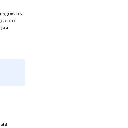
оездом из
ва, но
нция
 на