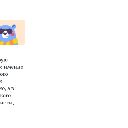
вую
о: именно
мого
и
о, а в
ского
ристы,