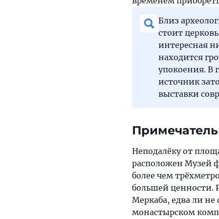
временем приобрет
Близ археолог
стоит церков
интересная ни
находится гро
упокоения. В 
источник зато
выставки совр
Примечатель
Неподалёку от площа
расположен Музей ф
более чем трёхметро
большей ценности. 
Меркаба, едва ли не
монастырском компл