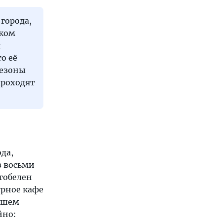
города,
шком
и
о её
сезоны
проходят
да,
з восьми
 гобелен
урное кафе
ывшем
йно: