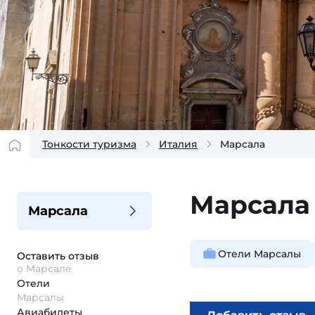
Тонкости туризма
Италия
Марсала
Марсала
Марсала
Отели Марсалы
Оставить отзыв
о Марсале
Отели
Марсалы
Авиабилеты