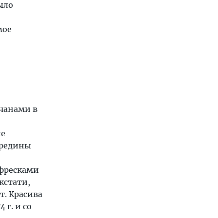
ыло
мое
чанами в
ые
ередины
 фресками
кстати,
т. Красива
 г. и со