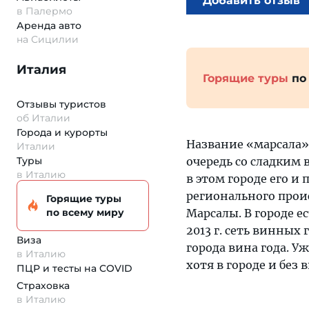
Добавить отзыв
в Палермо
Аренда авто
на Сицилии
Италия
Горящие туры
по
Отзывы туристов
об Италии
Города и курорты
Название «марсала»
Италии
Туры
очередь со сладким
в Италию
в этом городе его и
регионального прои
Горящие туры
по всему миру
Марсалы. В городе е
2013 г. сеть винных
Виза
города вина года. У
в Италию
хотя в городе и без 
ПЦР и тесты на COVID
Страховка
в Италию