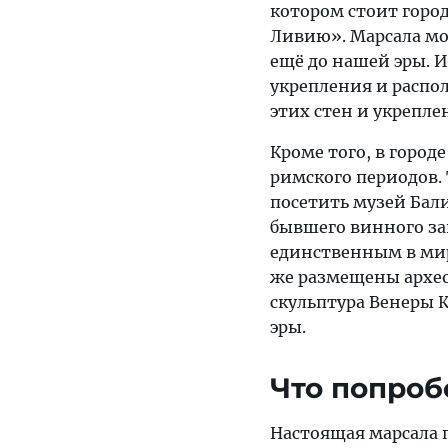
котором стоит горо
Ливию». Марсала мо
ещё до нашей эры. И
укрепления и распо
этих стен и укрепле
Кроме того, в горо
римского периодов. 
посетить музей Бали
бывшего винного за
единственным в мир
же размещены архео
скульптура Венеры 
эры.
Что попроб
Настоящая марсала 