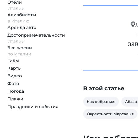
Отели
Италии
Авиабилеты
в Италию
Фл
Аренда авто
Достопримеча­тельности
Италии
за
Экскурсии
по Италии
Гиды
Карты
Видео
Фото
В этой статье
Погода
Пляжи
Как добраться
Абзац
Праздники и события
Окрестности Марсалы=