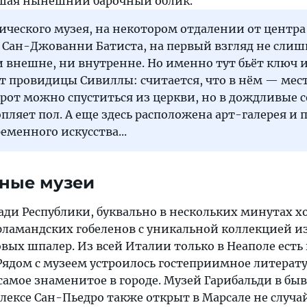
шая нынешний барочный облик.
ического музея, на некотором отдалении от центра 
ь Сан-Джованни Батиста, на первый взгляд не сли
 внешне, ни внутренне. Но именно тут бьёт ключ 
т провидицы Сивиллы: считается, что в нём — мест
грот можно спуститься из церкви, но в дождливые 
пляет пол. А еще здесь расположена арт-галерея и 
еменного искусства...
ные музеи
ди Республики, буквально в нескольких минутах хо
ламандских гобеленов с уникальной коллекцией и
вых шпалер. Из всей Италии только в Неаполе есть
Рядом с музеем устроилось гостеприимное литерат
 самое знаменитое в городе. Музей Гарибальди в б
ексе Сан-Пьедро также открыт в Марсале не случа