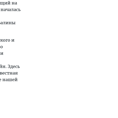
ящий на
 началась
звалины
кого и
но
ии
н. Здесь
вестная
ке нашей