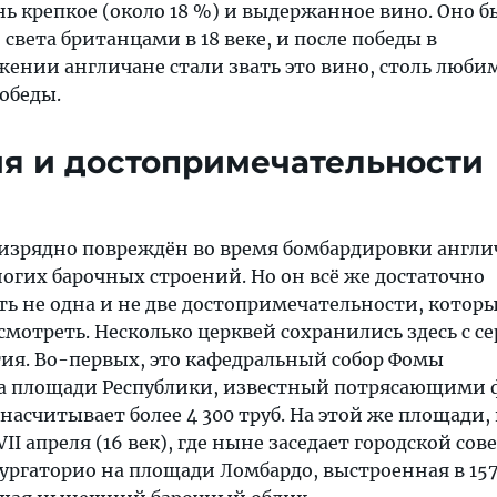
ь крепкое (около 18 %) и выдержанное вино. Оно б
 света британцами в 18 веке, и после победы в
жении англичане стали звать это вино, столь люби
обеды.
я и достопримечательности
изрядно повреждён во время бомбардировки англи
ногих барочных строений. Но он всё же достаточно
ть не одна и не две достопримечательности, котор
смотреть. Несколько церквей сохранились здесь с с
ия. Во-первых, это кафедральный собор Фомы
на площади Республики, известный потрясающими
насчитывает более 4 300 труб. На этой же площади, 
I апреля (16 век), где ныне заседает городской сове
ургаторио на площади Ломбардо, выстроенная в 1574