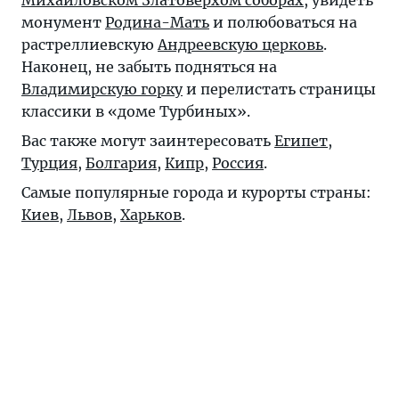
Михайловском Златоверхом соборах
, увидеть
монумент
Родина-Мать
и полюбоваться на
растреллиевскую
Андреевскую церковь
.
Наконец, не забыть подняться на
Владимирскую горку
и перелистать страницы
классики в «доме Турбиных».
Вас также могут заинтересовать
Египет
,
Турция
,
Болгария
,
Кипр
,
Россия
.
Самые популярные города и курорты страны:
Киев
,
Львов
,
Харьков
.