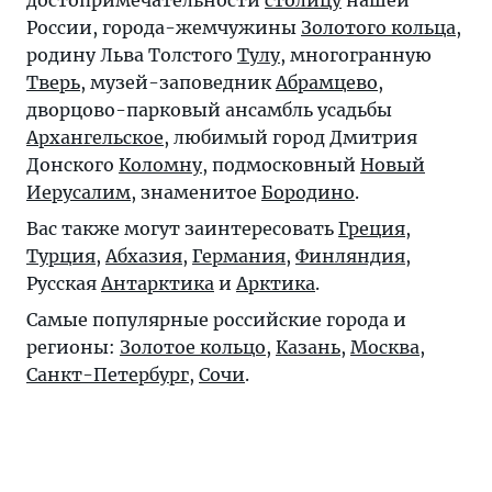
достопримечательности
столицу
нашей
России, города-жемчужины
Золотого кольца
,
родину Льва Толстого
Тулу
, многогранную
Тверь
, музей-заповедник
Абрамцево
,
дворцово-парковый ансамбль усадьбы
Архангельское
, любимый город Дмитрия
Донского
Коломну
, подмосковный
Новый
Иерусалим
, знаменитое
Бородино
.
Вас также могут заинтересовать
Греция
,
Турция
,
Абхазия
,
Германия
,
Финляндия
,
Русская
Антарктика
и
Арктика
.
Самые популярные российские города и
регионы:
Золотое кольцо
,
Казань
,
Москва
,
Санкт-Петербург
,
Сочи
.