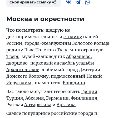
Скопировать ссылку
Москва и окрестности
Что посмотреть:
щедрую на
достопримечательности
столицу
нашей
России, города-жемчужины
Золотого кольца
,
родину Льва Толстого
Тулу
, многогранную
Тверь
, музей-заповедник
Абрамцево
,
дворцово-парковый ансамбль усадьбы
Архангельское
, любимый город Дмитрия
Донского
Коломну
, подмосковный
Новый
Иерусалим
, знаменитое
Бородино
.
Вас также могут заинтересовать
Греция
,
Турция
,
Абхазия
,
Германия
,
Финляндия
,
Русская
Антарктика
и
Арктика
.
Самые популярные российские города и