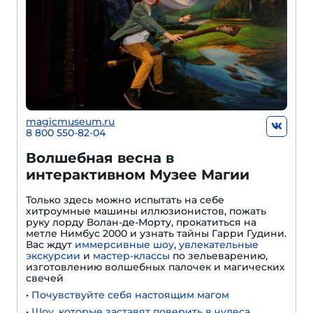
magicmuseum.ru
8 800 550-82-04
Волшебная весна в
интерактивном Музее Магии
Только здесь можно испытать на себе
хитроумные машины иллюзионистов, пожать
руку лорду Волан-де-Морту, прокатиться на
метле Нимбус 2000 и узнать тайны Гарри Гудини.
Вас ждут
иммерсивные шоу
,
увлекательные
экскурсии
и
мастер-классы
по зельеварению,
изготовлению волшебных палочек и магических
свечей
•
Почувствуйте себя настоящим магом
•
Шоу, которые заставят поверить в чудеса