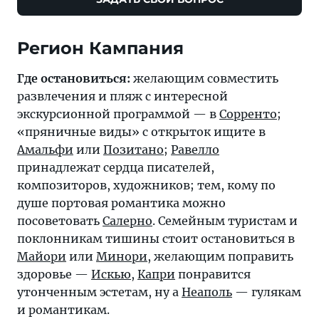
Регион Кампания
Где остановиться:
желающим совместить
развлечения и пляж с интересной
экскурсионной программой — в
Сорренто
;
«пряничные виды» с открыток ищите в
Амальфи
или
Позитано
;
Равелло
принадлежат сердца писателей,
композиторов, художников; тем, кому по
душе портовая романтика можно
посоветовать
Салерно
. Семейным туристам и
поклонникам тишины стоит остановиться в
Майори
или
Минори
, желающим поправить
здоровье —
Искью
,
Капри
понравится
утонченным эстетам, ну а
Неаполь
— гулякам
и романтикам.