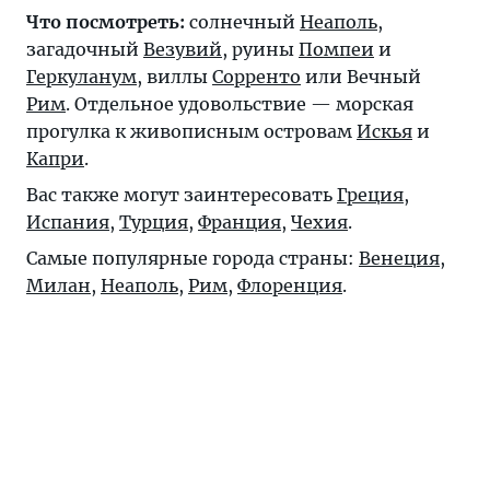
Что посмотреть:
солнечный
Неаполь
,
загадочный
Везувий
, руины
Помпеи
и
Геркуланум
, виллы
Сорренто
или Вечный
Рим
. Отдельное удовольствие — морская
прогулка к живописным островам
Искья
и
Капри
.
Вас также могут заинтересовать
Греция
,
Испания
,
Турция
,
Франция
,
Чехия
.
Самые популярные города страны:
Венеция
,
Милан
,
Неаполь
,
Рим
,
Флоренция
.