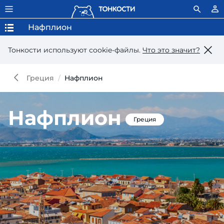
Нафплион
Тонкости используют сookie-файлы.
Что это значит?
Греция
Нафплион
Нафплион
Греция