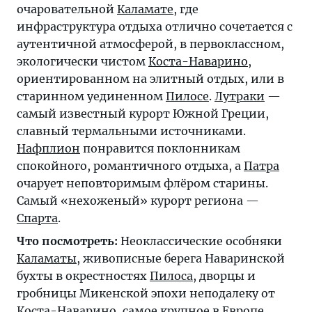
очаровательной
Каламате
, где
инфраструктура отдыха отлично сочетается с
аутентичной атмосферой, в первоклассном,
экологически чистом
Коста-Наварино
,
ориентированном на элитный отдых, или в
старинном уединенном
Пилосе
.
Лутраки
—
самый известный курорт Южной Греции,
славный термальными источниками.
Нафплион
понравится поклонникам
спокойного, романтичного отдыха, а
Патра
очарует неповторимым флёром старины.
Самый «нехоженый» курорт региона —
Спарта
.
Что посмотреть:
Неоклассические особняки
Каламаты
, живописные берега Наваринской
бухты в окрестностях
Пилоса
, дворцы и
гробницы Микенской эпохи неподалеку от
Коста-Наварино
, самое крупное в Европе