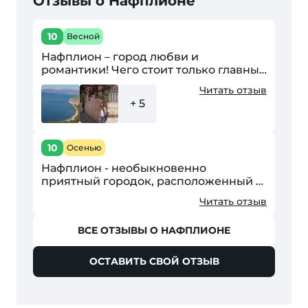
Отзывы о Нафплионе
10
Весной
Нафплион – город любви и
романтики! Чего стоит только главный
пляж «Арбанитья», который
Читать отзыв
расположился на возвышении города
+ 5
у скал и замков. Пляж из нежно...
10
Осенью
Нафплион - необыкновенно
приятный городок, расположенный в
двух часах езды от Афин, на берегу
Читать отзыв
моря. Исторический центр построен в
средиземноморском...
ВСЕ ОТЗЫВЫ О НАФПЛИОНЕ
ОСТАВИТЬ СВОЙ ОТЗЫВ