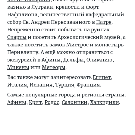
казино в
Лутраки
, крепости и форт
Нафплиона
, величественный кафедральный
собор Св. Андрея Первозванного в
Патре
.
Непременно стоит побывать на руинах
Спарты
и посетить Археологический музей, а
также посетить замок Мистрос и монастырь
Перивлепту. А ещё можно отправиться с
экскурсией в
Афины
,
Дельфы
,
Олимпию
,
Микены
или
Метеоры
.
Вас также могут заинтересовать
Египет
,
Италия
,
Испания
,
Турция
,
Франция
.
Самые популярные города и регионы страны:
Афины
,
Крит
,
Родос
,
Салоники
,
Халкидики
.