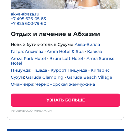
akva-abaza.ru
+7 495 626-05-83
+7 925 600-79-60
Отдых и лечение в Абхазии
Новый бутик-отель в Сухуме
Аква-Вилла
Гагра
:
Апсилаа
•
Amra Hotel & Spa
•
Кавказ
Amza Park Hotel
•
Bruni Loft Hotel
•
Amra Sunrise
Hotel
Пицунда
:
Пшада
•
Курорт Пицунда
•
Кипарис
Сухум
:
Garuda Glamping
•
Garuda Beach Village
Очамчира
:
Черноморская жемчужина
УЗНАТЬ БОЛЬШЕ
Реклама: ООО «АКВАМАР»