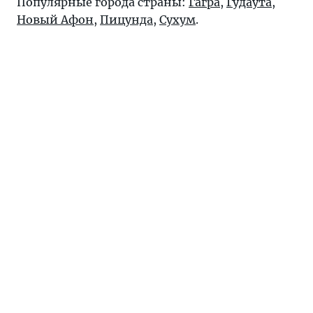
Популярные города страны:
Гагра
,
Гудаута
,
Новый Афон
,
Пицунда
,
Сухум
.