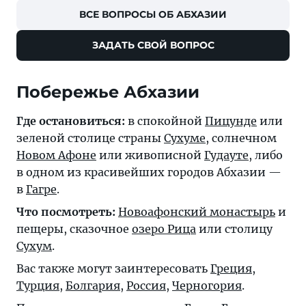
ВСЕ ВОПРОСЫ ОБ АБХАЗИИ
ЗАДАТЬ СВОЙ ВОПРОС
Побережье Абхазии
Где остановиться:
в спокойной
Пицунде
или
зеленой столице страны
Сухуме
, солнечном
Новом Афоне
или живописной
Гудауте
, либо
в одном из красивейших городов Абхазии —
в
Гагре
.
Что посмотреть:
Новоафонский монастырь
и
пещеры, сказочное
озеро Рица
или столицу
Сухум
.
Вас также могут заинтересовать
Греция
,
Турция
,
Болгария
,
Россия
,
Черногория
.