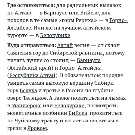
Где остановиться:
для радиальных вылазок
по Алтаю — в
Барнауле
или
Бийске
, для
походов в те самые «горы Рериха» — в
Горно-
Алтайске
. Или же на лучшем алтайском
курорте — в
Белокурихе
.
Куда отправиться:
Алтай
велик — от склон
Саянских гор до Сибирской равнины, потому
начать лучше со столиц —
Барнаула
(
Алтайский край
) и
Горно-Алтайска
(
Республика Алтай
). В обязательном порядке
увидеть самая высокую вершину Сибири —
гору
Белуха
и третье в России по глубине
озеро
Телецкое
. А также покататься на лыжах
в
Манжероке
или
Белокурихе
, посмотреть
эклектичные особняки
Бийска
, прокатиться
по
Чуйскому тракту
и всласть изваляться в
грязи в
Яровом
.