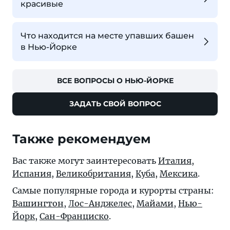
красивые
Что находится на месте упавших башен
в Нью-Йорке
ВСЕ ВОПРОСЫ О НЬЮ-ЙОРКЕ
ЗАДАТЬ СВОЙ ВОПРОС
Также рекомендуем
Вас также могут заинтересовать
Италия
,
Испания
,
Великобритания
,
Куба
,
Мексика
.
Самые популярные города и курорты страны:
Вашингтон
,
Лос-Анджелес
,
Майами
,
Нью-
Йорк
,
Сан-Франциско
.