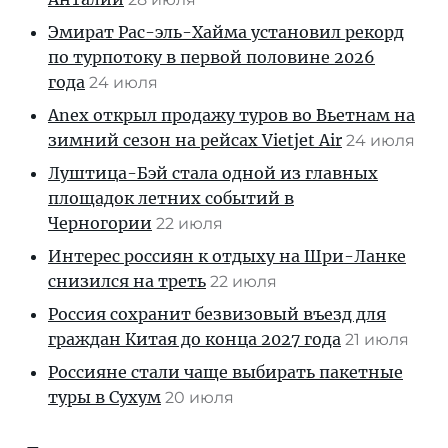
Эмират Рас-эль-Хайма установил рекорд
по турпотоку в первой половине 2026
года
24 июля
Anex открыл продажу туров во Вьетнам на
зимний сезон на рейсах Vietjet Air
24 июля
Луштица-Бэй стала одной из главных
площадок летних событий в
Черногории
22 июля
Интерес россиян к отдыху на Шри-Ланке
снизился на треть
22 июля
Россия сохранит безвизовый въезд для
граждан Китая до конца 2027 года
21 июля
Россияне стали чаще выбирать пакетные
туры в Сухум
20 июля