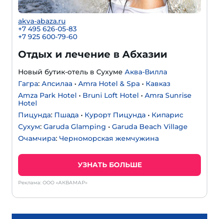
akva-abaza.ru
+7 495 626-05-83
+7 925 600-79-60
Отдых и лечение в Абхазии
Новый бутик-отель в Сухуме
Аква-Вилла
Гагра
:
Апсилаа
•
Amra Hotel & Spa
•
Кавказ
Amza Park Hotel
•
Bruni Loft Hotel
•
Amra Sunrise
Hotel
Пицунда
:
Пшада
•
Курорт Пицунда
•
Кипарис
Сухум
:
Garuda Glamping
•
Garuda Beach Village
Очамчира
:
Черноморская жемчужина
УЗНАТЬ БОЛЬШЕ
Реклама: ООО «АКВАМАР»