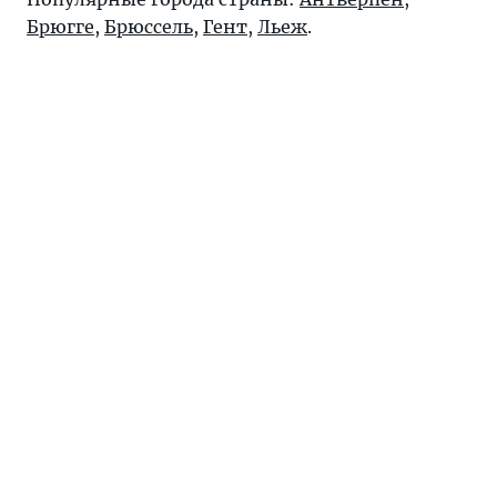
Брюгге
,
Брюссель
,
Гент
,
Льеж
.