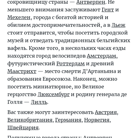
сокровищницу страны —
Антверпен
. Не
меньшего внимания заслуживают
Гент
и
Мехелен
, города с богатой историей и
обилием достопримечательностей, а в
Льеж
стоит отправится, чтобы посетить городской
музей и отведать традиционных бельгийских
вафель. Кроме того, в нескольких часах езды
находятся город велосипедов
Амстердам
,
футуристический
Роттердам
и древний
Маастрихт
— место смерти Д’Артаньяна и
образования Евросоюза. Наконец, можно
посетить миниатюрное, но Великое
герцогство
Люксембург
и родину генерала де
Голля —
Лилль
.
Вас также могут заинтересовать
Австрия
,
Великобритания
,
Германия
,
Норвегия
,
Швейцария
.
Популярные города страны:
Антверпен
,