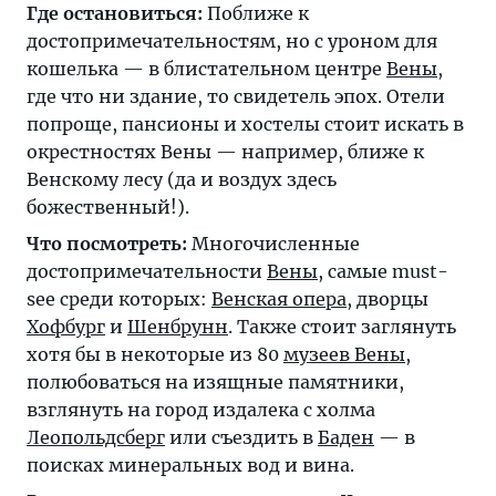
Где остановиться:
Поближе к
достопримечательностям, но с уроном для
кошелька — в блистательном центре
Вены
,
где что ни здание, то свидетель эпох. Отели
попроще, пансионы и хостелы стоит искать в
окрестностях Вены — например, ближе к
Венскому лесу (да и воздух здесь
божественный!).
Что посмотреть:
Многочисленные
достопримечательности
Вены
, самые must-
see среди которых:
Венская опера
, дворцы
Хофбург
и
Шенбрунн
. Также стоит заглянуть
хотя бы в некоторые из 80
музеев Вены
,
полюбоваться на изящные памятники,
взглянуть на город издалека с холма
Леопольдсберг
или съездить в
Баден
— в
поисках минеральных вод и вина.