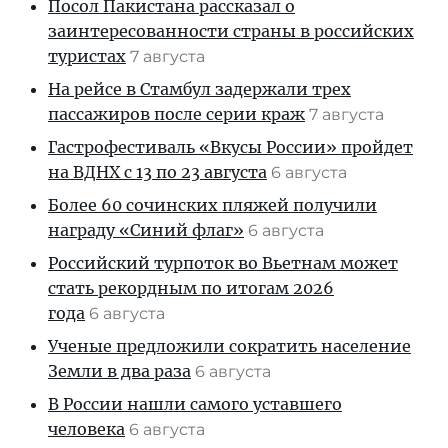
Посол Пакистана рассказал о
заинтересованности страны в российских
туристах
7 августа
На рейсе в Стамбул задержали трех
пассажиров после серии краж
7 августа
Гастрофестиваль «Вкусы России» пройдет
на ВДНХ с 13 по 23 августа
6 августа
Более 60 сочинских пляжей получили
награду «Синий флаг»
6 августа
Российский турпоток во Вьетнам может
стать рекордным по итогам 2026
года
6 августа
Ученые предложили сократить население
Земли в два раза
6 августа
В России нашли самого уставшего
человека
6 августа