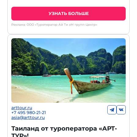
УЗНАТЬ БОЛЬШЕ
Реклама: ООО «Туроператор Ай Ти эМ групп-Центр»
arttour.ru
+7 495 980-21-21
asia@arttour.ru
Таиланд от туроператора «АРТ-
ТУР»!