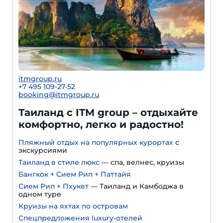
itmgroup.ru
+7 495 109-27-52
booking@itmgroup.ru
Таиланд с ITM group – отдыхайте
комфортно, легко и радостно!
Пляжный отдых на популярных курортах
с
экскурсиями
Таиланд в стиле люкс
— спа, велнес, круизы
Бангкок + Сием Рип + Паттайя
Сием Рип + Пхукет
— Таиланд и Камбоджа в
одном туре
Круизы на яхтах по островам
Спецпредложения luxury-отелей