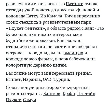
развлечения стоит искать в
Патонге
, также
отсюда рукой подать до двух гольф-полей и
водопада Катху. Из
Камала-Бич
непременно
стоит съездить в развлекательный парк
«
Пхукет Фэнтези
», а область рядом с
Банг-Тао
буквально напичкана интересными
буддийскими храмами. Еще можно
отправиться на дикое восточное побережье
острова — к водопадам, на
змеиную
и
крокодиловую фермы, в
парк бабочек
или
колоритную деревню цыган.
Вас также могут заинтересовать
Греция
,
Египет
,
Израиль
,
ОАЭ
,
Турция
.
Самые популярные города и курортные
регионы страны:
Бангкок
,
Краби
,
Паттайя
,
Пхукет
,
Самуи
.