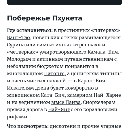
Где остановиться:
в престижных «пятерках»
Банг-Тао
, новеньких отелях развивающегося
Сурина
или симпатичных «трешках» и
«четверках» умиротворяющего
Камала-Бич
.
Молодым и активным путешественникам с
небольшим бюджетом понравится в
многолюдном
Патонге
, а ценителям тишины
и очень чистых пляжей — в
Карон-Бич
.
Искателям дзена будет комфортно в
живописном
Ката-Бич
, камерном
Най-Харне
и на уединенном
мысе Панва
. Сноркелерам
прямая дорога в
Най-Янг
с его коралловыми
рифами.
Что посмотреть:
дискотеки и прочие угарные