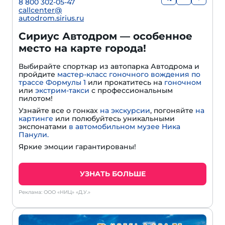
8 800 302-05-47
callcenter@
autodrom.sirius.ru
Сириус Автодром — особенное
место на карте города!
Выбирайте спорткар из автопарка Автодрома и
пройдите
мастер-класс гоночного вождения по
трассе Формулы 1
или прокатитесь на
гоночном
или
экстрим-такси
с профессиональным
пилотом!
Узнайте все о гонках
на экскурсии
, погоняйте
на
картинге
или полюбуйтесь уникальными
экспонатами
в автомобильном музее Ника
Панули.
Яркие эмоции гарантированы!
УЗНАТЬ БОЛЬШЕ
Реклама: ООО «НИЦ» «Д.У.»