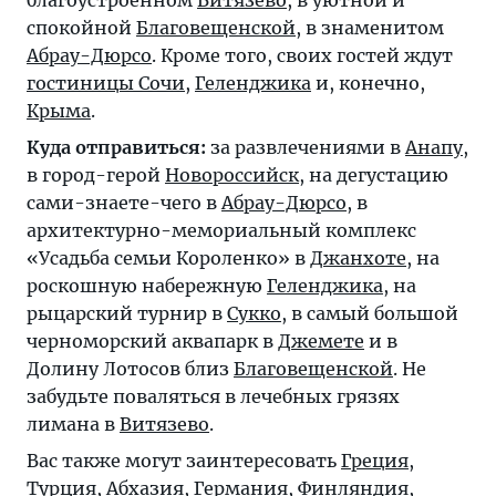
благоустроенном
Витязево
, в уютной и
спокойной
Благовещенской
, в знаменитом
Абрау-Дюрсо
. Кроме того, своих гостей ждут
гостиницы Сочи
,
Геленджика
и, конечно,
Крыма
.
Куда отправиться:
за развлечениями в
Анапу
,
в город-герой
Новороссийск
, на дегустацию
сами-знаете-чего в
Абрау-Дюрсо
, в
архитектурно-мемориальный комплекс
«Усадьба семьи Короленко» в
Джанхоте
, на
роскошную набережную
Геленджика
, на
рыцарский турнир в
Сукко
, в самый большой
черноморский аквапарк в
Джемете
и в
Долину Лотосов близ
Благовещенской
. Не
забудьте поваляться в лечебных грязях
лимана в
Витязево
.
Вас также могут заинтересовать
Греция
,
Турция
,
Абхазия
,
Германия
,
Финляндия
,