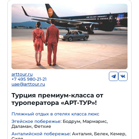
arttour.ru
+
7 495 980-21-21
uae@arttour.ru
Турция премиум-класса от
туроператора «АРТ-ТУР»!
Пляжный отдых в отелях класса люкс
Эгейское побережье
: Бодрум, Мармарис,
Даламан, Фетхие
Анталийской побережье
: Анталия, Белек, Кемер,
Сиде.