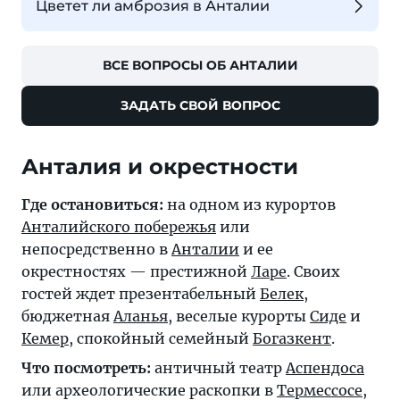
Цветет ли амброзия в Анталии
ВСЕ ВОПРОСЫ ОБ АНТАЛИИ
ЗАДАТЬ СВОЙ ВОПРОС
Анталия и окрестности
Где остановиться:
на одном из курортов
Анталийского побережья
или
непосредственно в
Анталии
и ее
окрестностях — престижной
Ларе
. Своих
гостей ждет презентабельный
Белек
,
бюджетная
Аланья
, веселые курорты
Сиде
и
Кемер
, спокойный семейный
Богазкент
.
Что посмотреть:
античный театр
Аспендоса
или археологические раскопки в
Термессосе
,