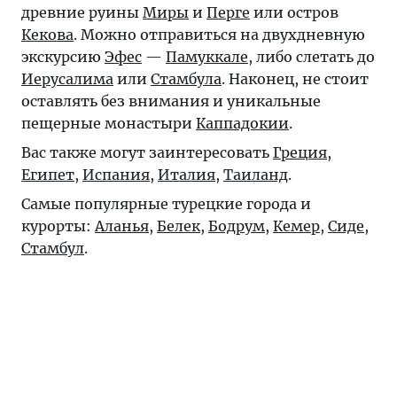
древние руины
Миры
и
Перге
или остров
Кекова
. Можно отправиться на двухдневную
экскурсию
Эфес
—
Памуккале
, либо слетать до
Иерусалима
или
Стамбула
. Наконец, не стоит
оставлять без внимания и уникальные
пещерные монастыри
Каппадокии
.
Вас также могут заинтересовать
Греция
,
Египет
,
Испания
,
Италия
,
Таиланд
.
Самые популярные турецкие города и
курорты:
Аланья
,
Белек
,
Бодрум
,
Кемер
,
Сиде
,
Стамбул
.