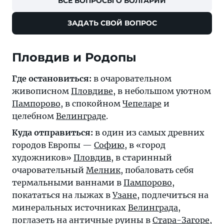
ВСЕ ВОПРОСЫ О БОЛГАРИИ
ЗАДАТЬ СВОЙ ВОПРОС
Пловдив и Родопы
Где остановиться:
в очаровательном
живописном
Пловдиве
, в небольшом уютном
Пампорово
, в спокойном
Чепеларе
и
целебном
Велинграде
.
Куда отправиться:
в один из самых древних
городов Европы —
Софию
, в «город
художников»
Пловдив
, в старинный
очаровательный
Мелник
, побаловать себя
термальными ваннами в
Пампорово
,
покататься на лыжах в
Узане
, подлечиться на
минеральных источниках
Велинграда
,
поглазеть на античные руины в
Стара-Загоре
,