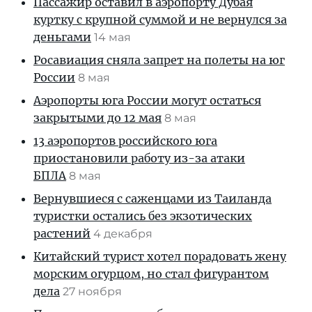
Пассажир оставил в аэропорту Дубая
куртку с крупной суммой и не вернулся за
деньгами
14 мая
Росавиация сняла запрет на полеты на юг
России
8 мая
Аэропорты юга России могут остаться
закрытыми до 12 мая
8 мая
13 аэропортов российского юга
приостановили работу из-за атаки
БПЛА
8 мая
Вернувшиеся с саженцами из Таиланда
туристки остались без экзотических
растений
4 декабря
Китайский турист хотел порадовать жену
морским огурцом, но стал фигурантом
дела
27 ноября