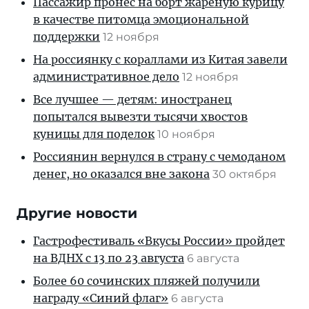
Пассажир пронес на борт жареную курицу
в качестве питомца эмоциональной
поддержки
12 ноября
На россиянку с кораллами из Китая завели
административное дело
12 ноября
Все лучшее — детям: иностранец
попытался вывезти тысячи хвостов
куницы для поделок
10 ноября
Россиянин вернулся в страну с чемоданом
денег, но оказался вне закона
30 октября
Другие новости
Гастрофестиваль «Вкусы России» пройдет
на ВДНХ с 13 по 23 августа
6 августа
Более 60 сочинских пляжей получили
награду «Синий флаг»
6 августа