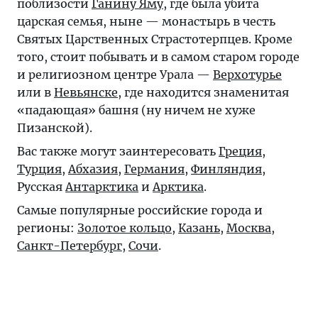
поблизости
Ганину Яму
, где была убита
царская семья, ныне — монастырь в честь
Святых Царственных Страстотерпцев. Кроме
того, стоит побывать и в самом старом городе
и религиозном центре Урала —
Верхотурье
или в
Невьянске
, где находится знаменитая
«падающая» башня (ну ничем не хуже
Пизанской).
Вас также могут заинтересовать
Греция
,
Турция
,
Абхазия
,
Германия
,
Финляндия
,
Русская
Антарктика
и
Арктика
.
Самые популярные российские города и
регионы:
Золотое кольцо
,
Казань
,
Москва
,
Санкт-Петербург
,
Сочи
.