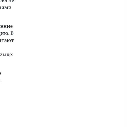
ока не
елями
ление
цию. В
читают
языке:
е
е