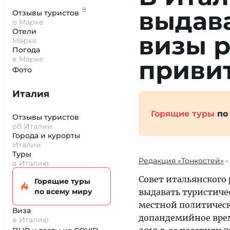
8
выдав
Отзывы
туристов
о Марке
Отели
визы р
Марке
Погода
в Марке
приви
Фото
Италия
Горящие туры
по
Отзывы туристов
об Италии
Города и курорты
Италии
Туры
Редакция «Тонкостей»
•
в Италию
Совет итальянского 
Горящие туры
по всему миру
выдавать туристиче
местной политическо
Виза
допандемийное врем
в Италию