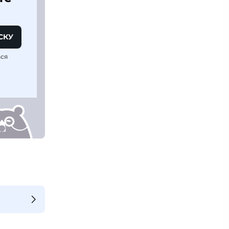
СКУ
ься