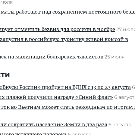
 июля
маты работают над сохранением постоянного безв
рует отменить безвиз для россиян в ноябре
27 июл
запустил в российскую туристку живой крысой в
ся на махинации болгарских таксистов
25 июля
сти
Вкусы России» пройдет на ВДНХ с 13 по 23 августа
6
их пляжей получили награду «Синий флаг»
6 авгус
ток во Вьетнам может стать рекордным по итогам 
и сократить население Земли в два раза
6 августа
амого уставшего человека
6 августа