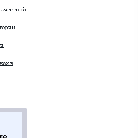
 к местной
стории
ии
жах в
те