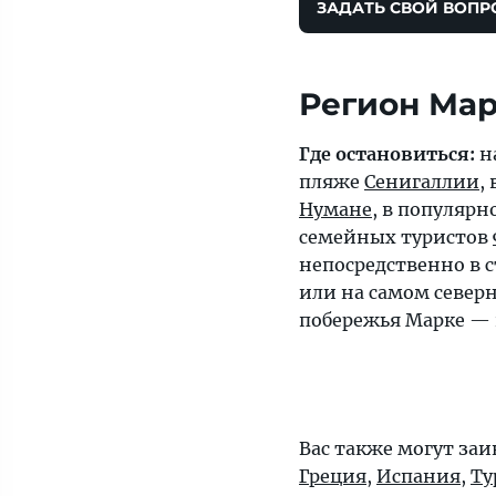
ЗАДАТЬ СВОЙ ВОПР
Регион Ма
Где остановиться:
н
пляже
Сенигаллии
,
Нумане
, в популярн
семейных туристов
непосредственно в 
или на самом север
побережья Марке —
Вас также могут заи
Греция
,
Испания
,
Ту