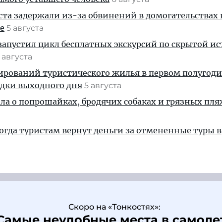
ста задержали из-за обвинений в домогательствах
е
5 августа
апустил цикл бесплатных экскурсий по скрытой и
 августа
ирований туристического жилья в первом полугод
здки выходного дня
5 августа
ала о попрошайках, бродячих собаках и грязных пля
когда туристам вернут деньги за отмененные туры в
Скоро на «Тонкостях»:
Самые неудобные места в самоле