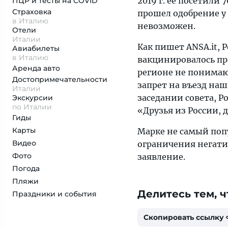
2019 г. ее посетили 
ПЦР и тесты на COVID
Страховка
прошел одобрение у
в Италию
невозможен.
Отели
Италии
Как пишет ANSA.it, 
Авиабилеты
в Италию
вакцинировалось пр
Аренда авто
регионе не понимаю
Достопримеча­тельности
запрет на въезд на
Италии
заседании совета, Р
Экскурсии
по Италии
«Друзья из России, 
Гиды
Карты
Марке не самый поп
Видео
ограничения негати
Фото
заявление.
Погода
Пляжи
Делитесь тем, ч
Праздники и события
Скопировать ссылку