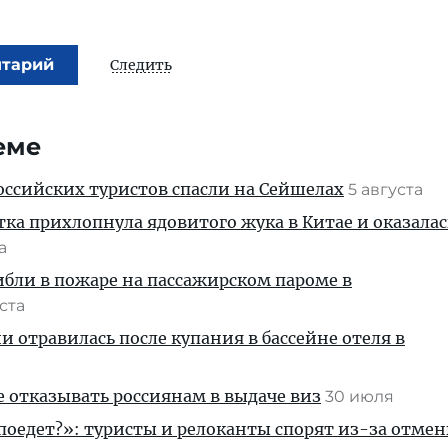
нтарий
Следить
еме
ссийских туристов спасли на Сейшелах
5 августа
тка прихлопнула ядовитого жука в Китае и оказалас
та
ибли в пожаре на пассажирском пароме в
уста
и отравилась после купания в бассейне отеля в
е отказывать россиянам в выдаче виз
30 июля
 поедет?»: туристы и релоканты спорят из-за отмен