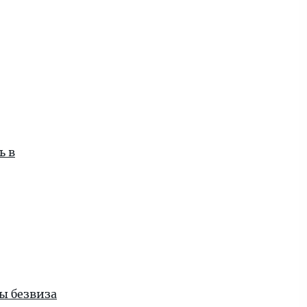
ь в
ы безвиза