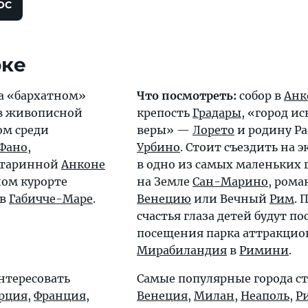
ОС
рке
а «бархатном»
Что посмотреть:
собор в
Анк
 в живописной
крепость
Градары
, «город ис
ом среди
веры» —
Лорето
и родину Р
Фано
,
Урбино
. Стоит съездить на 
старинной
Анконе
в одно из самых маленьких 
ном курорте
на Земле
Сан-Марино
, ром
 в
Габичче-Маре
.
Венецию
или Вечный
Рим
.
счастья глаза детей будут по
посещения парка аттракцио
Мирабиландия
в
Римини
.
нтересовать
Самые популярные города с
рция
,
Франция
,
Венеция
,
Милан
,
Неаполь
,
Р