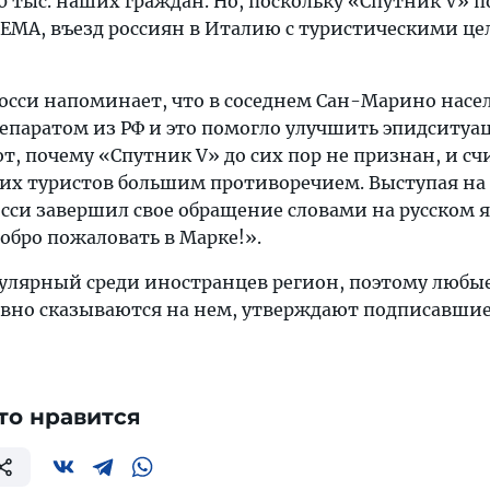
70 тыс. наших граждан. Но, поскольку «Спутник V» п
 EMA, въезд россиян в Италию с туристическими ц
Росси напоминает, что в соседнем Сан-Марино насе
епаратом из РФ и это помогло улучшить эпидситуа
т, почему «Спутник V» до сих пор не признан, и с
ших туристов большим противоречием. Выступая на
осси завершил свое обращение словами на русском 
добро пожаловать в Марке!».
улярный среди иностранцев регион, поэтому любы
вно сказываются на нем, утверждают подписавши
то нравится