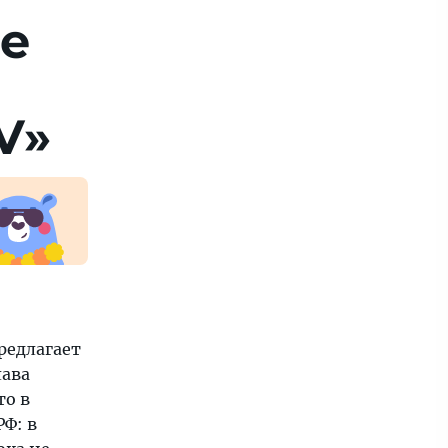
ие
V»
редлагает
лава
то в
Ф: в