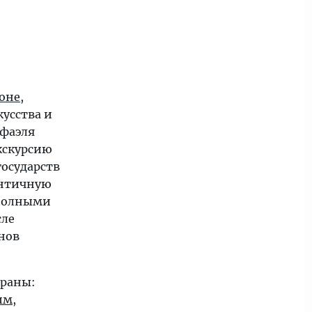
оне
,
кусства и
афаэля
экскурсию
государств
античную
 Полными
сле
нов
траны:
им
,