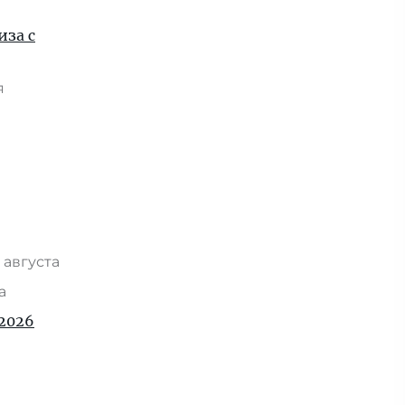
иза с
я
 августа
та
2026