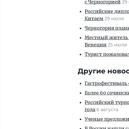
с Черногорией
29
Российские дипло
Китаем
29 июля
Черногория плани
Местный житель 
Венеции
25 июля
Турист пожаловал
Другие ново
Гастрофестиваль «
Более 60 сочинск
Российский турпо
года
6 августа
Ученые предложил
В России нашли с