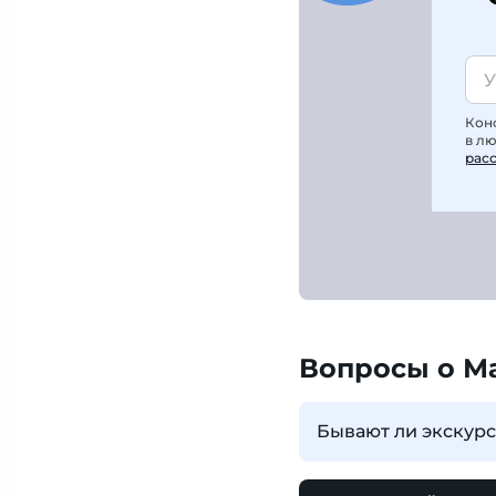
Кон
в л
рас
Вопросы о М
Бывают ли экскур