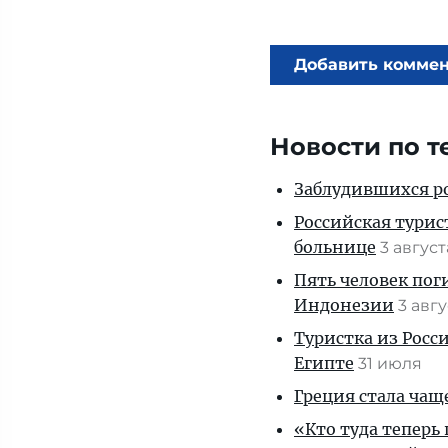
Добавить комме
Новости по т
Заблудившихся ро
Российская турис
больнице
3 авгус
Пять человек пог
Индонезии
3 авг
Туристка из Росси
Египте
31 июля
Греция стала чащ
«Кто туда теперь