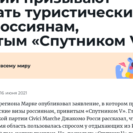
ать туристическ
оссиянам,
тым «Спутником 
 всему миру
 16 июня 2021
региона Марке опубликовал заявление, в котором п
ские визы россиянам, привитым «Спутником V». Г
й партии Civici Marche Джакомо Росси рассказал, ч
я область пользовалась спросом у отдыхающих из Р