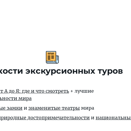
кости экскурсионных туров
 А до Я: где и что смотреть
+ лучшие
ьности мира
ые замки
и
знаменитые театры
мира
природные достопримечательности
и
национальны