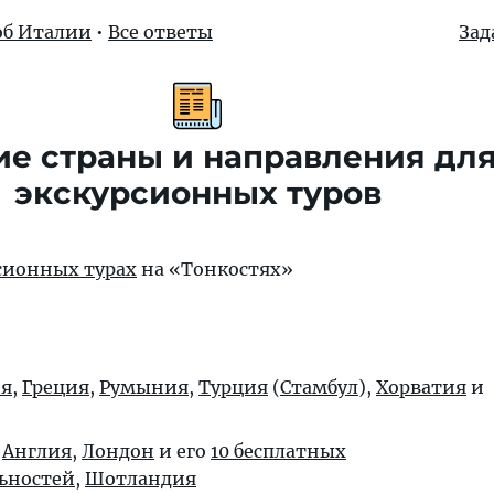
об Италии
•
Все ответы
Зад
е страны и направления дл
экскурсионных туров
рсионных турах
на «Тонкостях»
ия
,
Греция
,
Румыния
,
Турция
(
Стамбул
),
Хорватия
и
:
Англия
,
Лондон
и его
10 бесплатных
ьностей
,
Шотландия