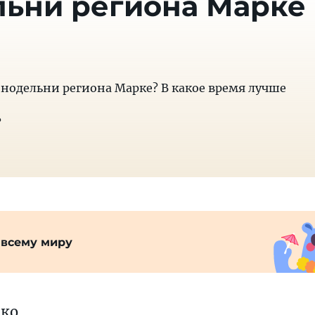
льни региона Марке
инодельни региона Марке? В какое время лучше
?
 всему миру
нко