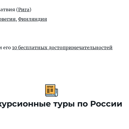
Латвия (
Рига
)
рвегия
,
Финляндия
и его
10 бесплатных достопримечательностей
курсионные туры по России