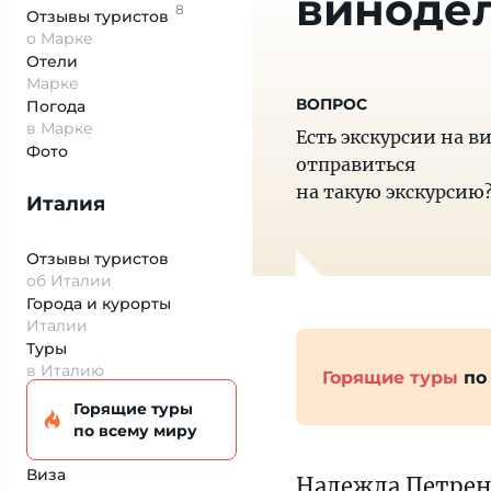
виноде
8
Отзывы
туристов
о Марке
Отели
Марке
Погода
в Марке
Есть экскурсии на в
Фото
отправиться
на такую экскурсию
Италия
Отзывы туристов
об Италии
Города и курорты
Италии
Туры
в Италию
Горящие туры
по
Горящие туры
по всему миру
Виза
Надежда Петре