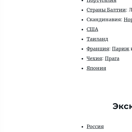
Португалия
Страны Балтии
: 
Скандинавия:
Но
США
Таиланд
Франция
:
Париж
Чехия
:
Прага
Япония
Экс
Россия