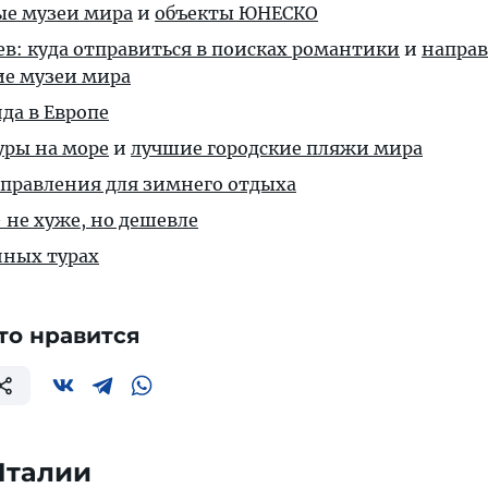
е музеи мира
и
объекты ЮНЕСКО
ев: куда отправиться в поисках романтики
и
напра
ие музеи мира
нда в Европе
уры на море
и
лучшие городские пляжи мира
аправления для зимнего отдыха
— не хуже, но дешевле
нных турах
то нравится
Италии