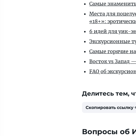
Самые знамениты
Места для поцелу
«18+»: эротическ
6 идей для уик-э
Экскурсионные т
Самые горячие н
Восток vs Запад 
FAQ об экскурсио
Делитесь тем, ч
Скопировать ссылку
Вопросы об 