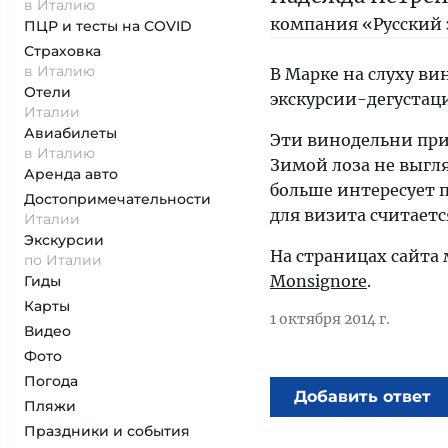
в Италию
компания «Русский 
ПЦР и тесты на COVID
Страховка
в Италию
В Марке на слуху вин
Отели
экскурсии-дегустац
Италии
Авиабилеты
Эти винодельни при
в Италию
Зимой лоза не выгл
Аренда авто
больше интересует 
Достопримеча­тельности
для визита считается
Италии
Экскурсии
На страницах сайта
по Италии
Monsignore
.
Гиды
Карты
1 октября 2014 г.
Видео
Фото
Погода
Добавить ответ
Пляжи
Праздники и события