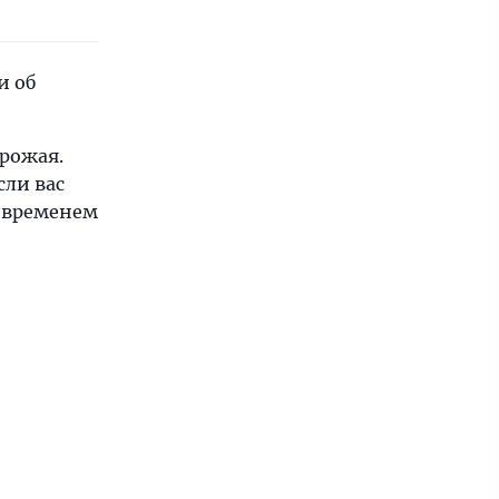
и об
рожая.
сли вас
м временем