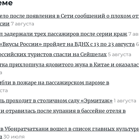
еме
дело после появления в Сети сообщений о плохом 
ссии
7 августа
ул задержали трех пассажиров после серии краж
7 а
Вкусы России» пройдет на ВДНХ с 13 по 23 августа
6
ссийских туристов спасли на Сейшелах
5 августа
тка прихлопнула ядовитого жука в Китае и оказалас
та
ибли в пожаре на пассажирском пароме в
уста
ль проходит в столичном саду «Эрмитаж»
1 августа
и отравилась после купания в бассейне отеля в
 в Убонратчатхани вошел в список главных культу
а
30 июля