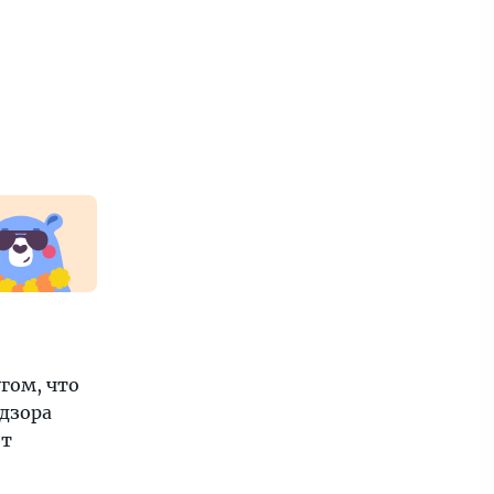
гом, что
дзора
ет