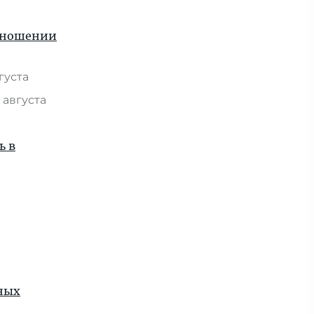
отношении
вгуста
 августа
ь в
рных