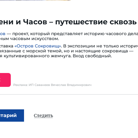
ни и Часов – путешествие сквозь
сов
— проект, который представляет историю часового дела
ным часовым искусством.
ставка
«Остров Сокровищ»
. В экспозиции не только истори
вязанные с морской темой, но и настоящие сокровища —
я культивированного жемчуга. Вход свободный.
Е
Реклама: ИП Саванеев Вячеслав Владимирович
нтарий
Следить