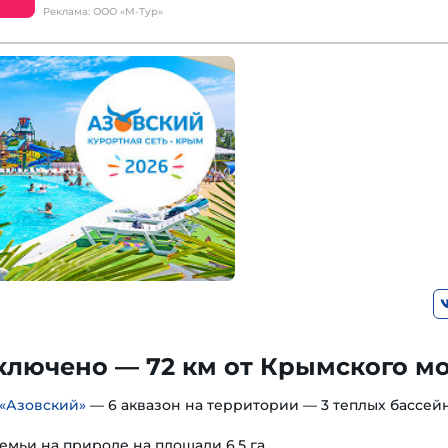
Реклама: ООО «М-Тур»
ключено — 72 км от Крымского м
«Азовский»
— 6 аквазон на территории — 3 теплых бассейн
емьи на природе на площади 6,5 га.