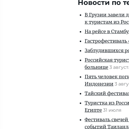
Новости по т
В Грузии завели 
к туристам из Ро
На рейсе в Стамб
Гастрофестиваль «
Заблудившихся ро
Российская турис
больнице
3 авгус
Пять человек пог
Индонезии
3 авг
Тайский фестива
Туристка из Росси
Египте
31 июля
Фестиваль свечей
событий Таиланд