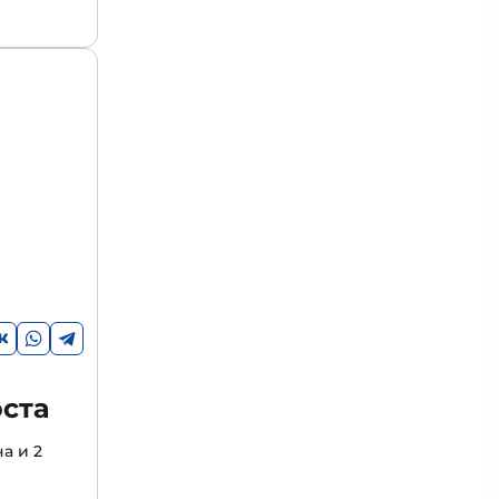
оста
а и 2