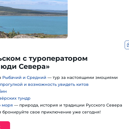
ьском с туроператором
юди Севера»
в
Рыбачий и Средний
— тур за настоящими эмоциями
 прогулкой и возможность увидеть китов
бин
зёрских тундр
о моря
— природа, история и традиции Русского Севера
 бронируйте свое приключение уже сегодня!
Е