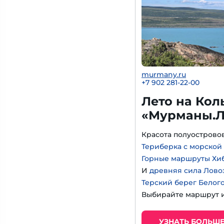
murmany.ru
+7 902 281-22-00
Лето на Кол
«Мурманы.Л
Красота полуострово
Териберка с морской
Горные маршруты Хи
И
древняя сила Лово
Терский берег Белог
Выбирайте маршрут и
УЗНАТЬ БОЛЬШ