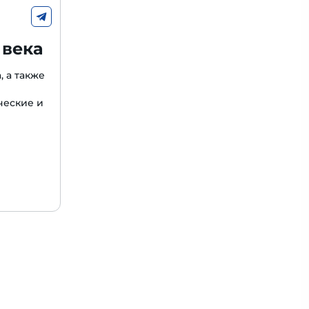
 века
, а также
ческие и