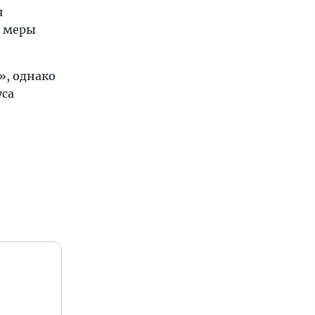
я
е меры
», однако
уса