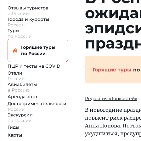
ожида
Отзывы туристов
о России
Города и курорты
эпидс
России
Туры
по России
празд
Горящие туры
по России
ПЦР и тесты на COVID
Горящие туры
по
Отели
России
Авиабилеты
в Россию
Аренда авто
Редакция «Тонкостей»
•
Достопримеча­тельности
России
В новогодние праздн
Экскурсии
повысит риск распр
по России
Анна Попова. Поэто
Гиды
ухудшиться, предуп
Карты