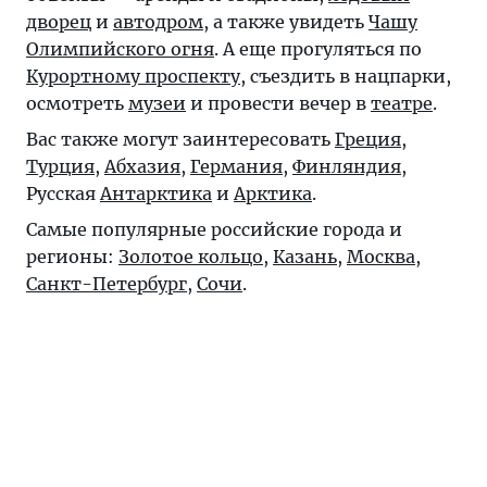
дворец
и
автодром
, а также увидеть
Чашу
Олимпийского огня
. А еще прогуляться по
Курортному проспекту
, съездить в нацпарки,
осмотреть
музеи
и провести вечер в
театре
.
Вас также могут заинтересовать
Греция
,
Турция
,
Абхазия
,
Германия
,
Финляндия
,
Русская
Антарктика
и
Арктика
.
Самые популярные российские города и
регионы:
Золотое кольцо
,
Казань
,
Москва
,
Санкт-Петербург
,
Сочи
.