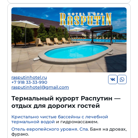
rasputinhotel.ru
+7 918 33-33-990
rasputinhotel@gmail.com
Термальный курорт Распутин —
отдых для дорогих гостей
Кристально чистые бассейны с лечебной
термальной водой
и гидромассажем.
Отель европейского уровня
.
Спа
. Баня на дровах,
фурако.