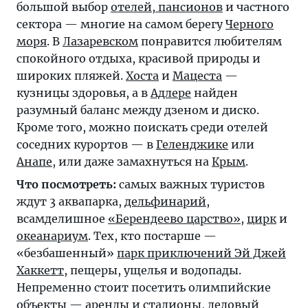
большой выбор
отелей, пансионов
и частного
сектора — многие на самом берегу
Черного
моря
. В
Лазаревском
понравится любителям
спокойного отдыха, красивой природы и
широких пляжей.
Хоста
и
Мацеста
—
кузницы здоровья, а в
Адлере
найден
разумный баланс между дзеном и диско.
Кроме того, можно поискать среди отелей
соседних курортов — в
Геленджике
или
Анапе
, или даже замахнуться на
Крым
.
Что посмотреть:
самых важных туристов
ждут 3 аквапарка,
дельфинарий
,
всамделишное
«Берендеево царство»
,
цирк
и
океанариум
. Тех, кто постарше —
«безбашенный»
парк приключений Эй Джей
Хаккетт
, пещеры, ущелья и водопады.
Непременно стоит посетить олимпийские
объекты — аренды и стадионы,
ледовый