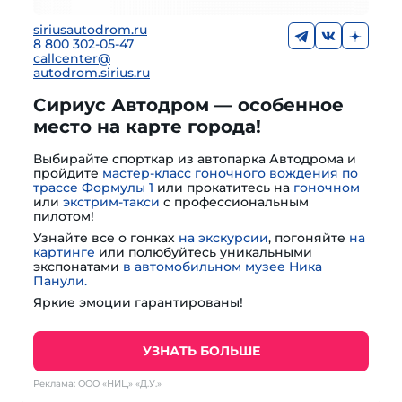
siriusautodrom.ru
8 800 302-05-47
callcenter@
autodrom.sirius.ru
Сириус Автодром — особенное
место на карте города!
Выбирайте спорткар из автопарка Автодрома и
пройдите
мастер-класс гоночного вождения по
трассе Формулы 1
или прокатитесь на
гоночном
или
экстрим-такси
с профессиональным
пилотом!
Узнайте все о гонках
на экскурсии
, погоняйте
на
картинге
или полюбуйтесь уникальными
экспонатами
в автомобильном музее Ника
Панули.
Яркие эмоции гарантированы!
УЗНАТЬ БОЛЬШЕ
Реклама: ООО «НИЦ» «Д.У.»