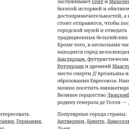
заслуживают
Гент
и
Мехеле
богатой историей и обилие
достопримечательностей, а 
стоит отправится, чтобы по
городской музей и отведать
традиционных бельгийских 
Кроме того, в нескольких ча
находятся город велосипедо
Амстердам
, футуристическ
Роттердам
и древний
Мааст
место смерти Д’Артаньяна и
образования Евросоюза. Нак
можно посетить миниатюрн
Великое герцогство
Люксемб
родину генерала де Голля —
нтересовать
Популярные города страны:
тания
,
Германия
,
Антверпен
,
Брюгге
,
Брюссел
ия
.
Льеж
.