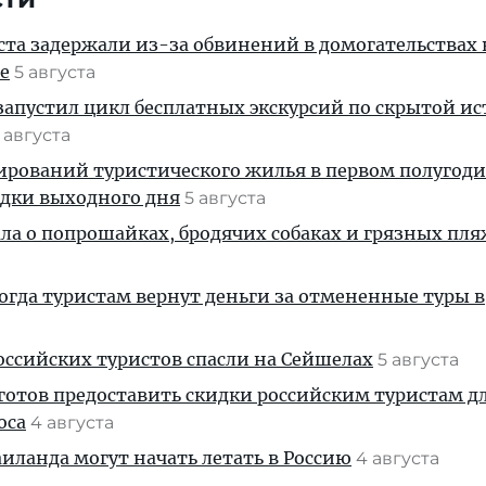
ста задержали из-за обвинений в домогательствах
е
5 августа
апустил цикл бесплатных экскурсий по скрытой и
 августа
ирований туристического жилья в первом полугод
здки выходного дня
5 августа
ала о попрошайках, бродячих собаках и грязных пля
когда туристам вернут деньги за отмененные туры в
ссийских туристов спасли на Сейшелах
5 августа
готов предоставить скидки российским туристам д
оса
4 августа
ланда могут начать летать в Россию
4 августа