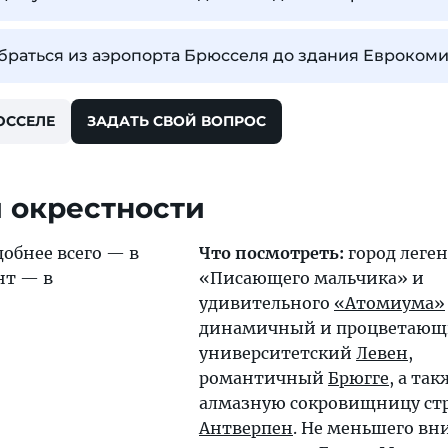
обраться из аэропорта Брюсселя до здания Евроком
ЮССЕЛЕ
ЗАДАТЬ СВОЙ ВОПРОС
 окрестности
обнее всего — в
Что посмотреть:
город леге
нт — в
«Писающего мальчика» и
удивительного
«Атомиума»
динамичный и процветаю
университетский
Левен
,
романтичный
Брюгге
, а так
алмазную сокровищницу ст
Антверпен
. Не меньшего в