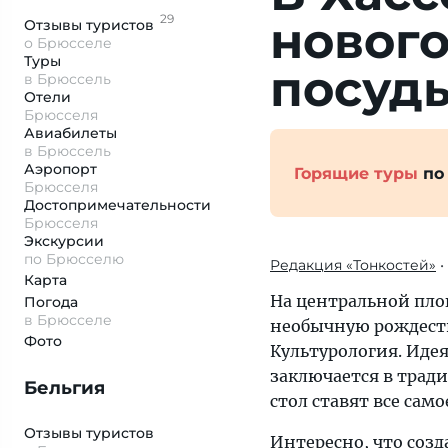
29
новог
Отзывы
туристов
о Брюсселе
Туры
посуд
в Брюссель
Отели
Брюсселя
Авиабилеты
в Брюссель
Аэропорт
Горящие туры
по
Брюсселя
Достопримеча­тельности
Брюсселя
Экскурсии
по Брюсселю
Редакция «Тонкостей»
•
Карта
На центральной площ
Погода
в Брюсселе
необычную рождеств
Фото
Культурология. Иде
заключается в трад
Бельгия
стол ставят все само
Отзывы туристов
Интересно, что созд