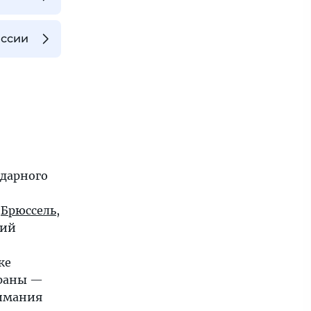
иссии
ндарного
Брюссель
,
щий
же
раны —
нимания