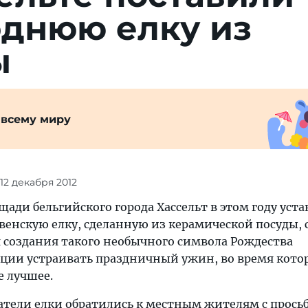
однюю елку из
ы
 всему миру
 12 декабря 2012
ади бельгийского города Хассельт в этом году уст
енскую елку, сделанную из керамической посуды, 
я создания такого необычного символа Рождества
иции устраивать праздничный ужин, во время кото
е лучшее.
атели елки обратились к местным жителям с прось