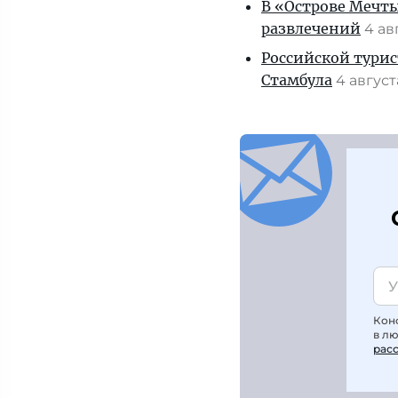
В «Острове Мечты
развлечений
4 ав
Российской турис
Стамбула
4 авгус
Кон
в л
рас