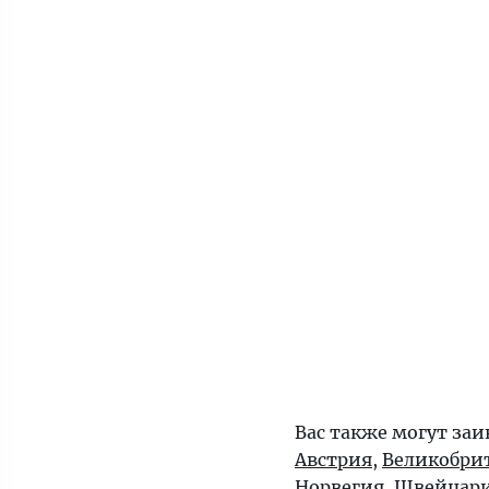
Вас также могут заи
Австрия
,
Великобри
Норвегия
,
Швейцар