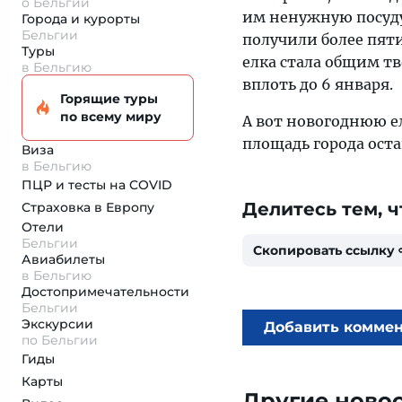
о Бельгии
им ненужную посуду 
Города и курорты
Бельгии
получили более пяти
Туры
елка стала общим тв
в Бельгию
вплоть до 6 января.
Горящие туры
по всему миру
А вот новогоднюю е
площадь города оста
Виза
в Бельгию
ПЦР и тесты на COVID
Делитесь тем, ч
Страховка
в Европу
Отели
Бельгии
Скопировать ссылку
Авиабилеты
в Бельгию
Достопримеча­тельности
Бельгии
Экскурсии
Добавить комме
по Бельгии
Гиды
Карты
Другие ново