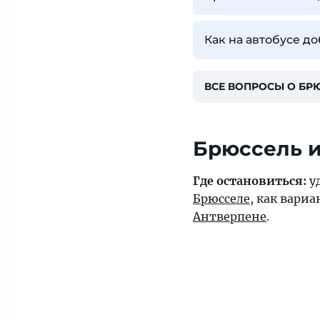
Как на автобусе д
ВСЕ ВОПРОСЫ О БР
Брюссель и
Где остановиться:
уд
Брюсселе
, как вариа
Антверпене
.