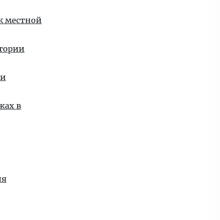
 к местной
стории
ии
жах в
ля