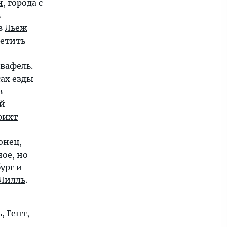
н
, города с
м
в
Льеж
сетить
вафель.
сах езды
в
ий
рихт
—
онец,
ое, но
ург
и
Лилль
.
ь
,
Гент
,