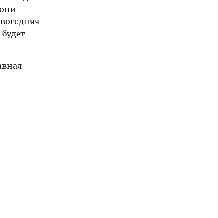
 они
овогодняя
 будет
авная