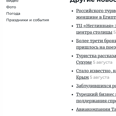
Видео
Фото
Российского тури
Погода
женщине в Египт
Праздники и события
ТЦ «Неглинная» з
центра столицы
5
Более трети брон
пришлось на пое
Туристка рассказ
Сухуме
5 августа
Стало известно, 
Крым
5 августа
Заблудившихся ро
Турецкий бизнес 
поддержания спр
Авиакомпании Таи