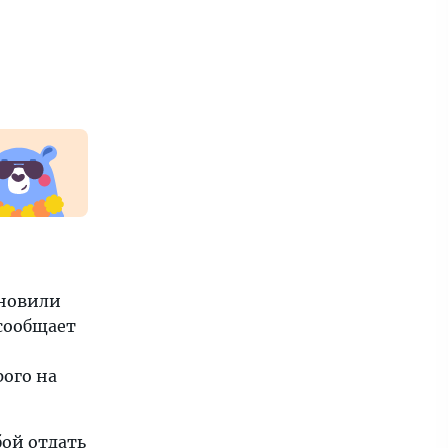
ановили
сообщает
рого на
бой отдать