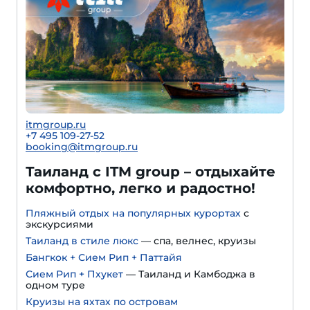
itmgroup.ru
+7 495 109-27-52
booking@itmgroup.ru
Таиланд с ITM group – отдыхайте
комфортно, легко и радостно!
Пляжный отдых на популярных курортах
с
экскурсиями
Таиланд в стиле люкс
— спа, велнес, круизы
Бангкок + Сием Рип + Паттайя
Сием Рип + Пхукет
— Таиланд и Камбоджа в
одном туре
Круизы на яхтах по островам