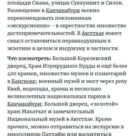
площади Сиама, улицах Сукхумвит и Силон.
Размещение в
Канчанабури
можно
порекомендовать поклонникам
«экскурсионки» - в окрестностях множество
достопримечательностей. В
Аюттхае
имеет
смысл остановиться неравнодушным к
экзотике в целом и индуизму в частности.
Что посмотреть:
Большой Королевский
дворец, Храм Изумрудного Будды и ещё более
400 храмов, множество музеев и планетарий
в
Бангкоке
; военный музей и мост через реку
Квай, водопады, храмы и несколько
великолепных национальных парков в
Канчанабури
; Большой дворец, «золотой»
храм Махатхат и замечательный
Национальный музей в Аюттхае. Кроме
прочего, можно отправиться на экскурсию в
многоликую
Паттайю
или восхититься