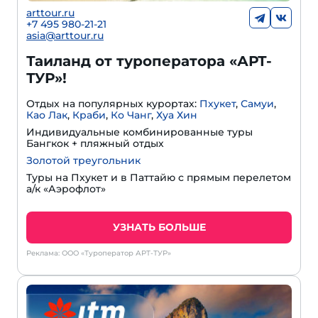
arttour.ru
+7 495 980-21-21
asia@arttour.ru
Таиланд от туроператора «АРТ-
ТУР»!
Отдых на популярных курортах:
Пхукет
,
Самуи
,
Као Лак
,
Краби
,
Ко Чанг
,
Хуа Хин
Индивидуальные комбинированные туры
Бангкок + пляжный отдых
Золотой треугольник
Туры на Пхукет и в Паттайю с прямым перелетом
а/к «Аэрофлот»
УЗНАТЬ БОЛЬШЕ
Реклама: ООО «Туроператор АРТ-ТУР»