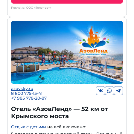
Реклама: ООО «Телепорт»
azovsky.ru
8 800 775-15-41
+
7 985 778-20-87
Отель «АзовЛенд» — 52 км от
Крымского моста
Отдых с детьми
на всё включено: