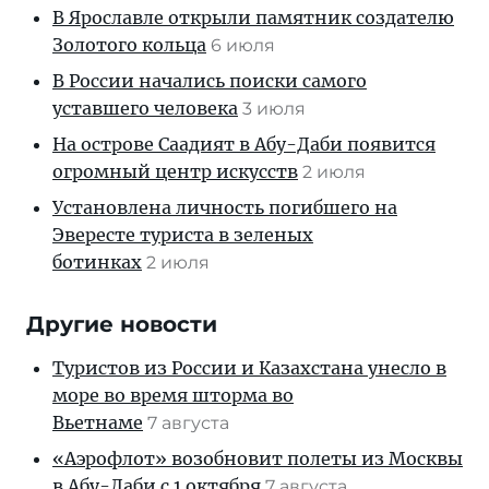
В Ярославле открыли памятник создателю
Золотого кольца
6 июля
В России начались поиски самого
уставшего человека
3 июля
На острове Саадият в Абу-Даби появится
огромный центр искусств
2 июля
Установлена личность погибшего на
Эвересте туриста в зеленых
ботинках
2 июля
Другие новости
Туристов из России и Казахстана унесло в
море во время шторма во
Вьетнаме
7 августа
«Аэрофлот» возобновит полеты из Москвы
в Абу-Даби с 1 октября
7 августа