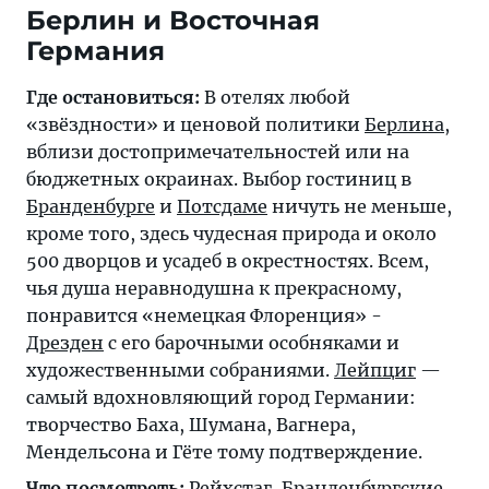
Берлин и Восточная
Германия
Где остановиться:
В отелях любой
«звёздности» и ценовой политики
Берлина
,
вблизи достопримечательностей или на
бюджетных окраинах. Выбор гостиниц в
Бранденбурге
и
Потсдаме
ничуть не меньше,
кроме того, здесь чудесная природа и около
500 дворцов и усадеб в окрестностях. Всем,
чья душа неравнодушна к прекрасному,
понравится «немецкая Флоренция» -
Дрезден
с его барочными особняками и
художественными собраниями.
Лейпциг
—
самый вдохновляющий город Германии:
творчество Баха, Шумана, Вагнера,
Мендельсона и Гёте тому подтверждение.
Что посмотреть:
Рейхстаг
,
Бранденбургские