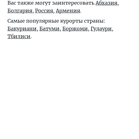
Вас также могут заинтересовать
Абхазия
,
Болгария
,
Россия
,
Армения
.
Самые популярные курорты страны:
Бакуриани
,
Батуми
,
Боржоми
,
Гудаури
,
Тбилиси
.