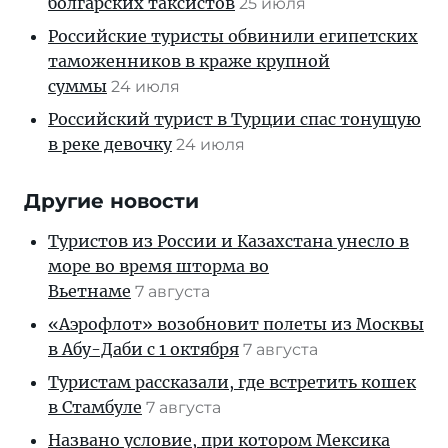
болгарских таксистов
25 июля
Российские туристы обвинили египетских
таможенников в краже крупной
суммы
24 июля
Российский турист в Турции спас тонущую
в реке девочку
24 июля
Другие новости
Туристов из России и Казахстана унесло в
море во время шторма во
Вьетнаме
7 августа
«Аэрофлот» возобновит полеты из Москвы
в Абу-Даби с 1 октября
7 августа
Туристам рассказали, где встретить кошек
в Стамбуле
7 августа
Названо условие, при котором Мексика