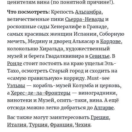
ценителям вина (по понятной причине!).
Что посмотреть:
Крепость
Альгамбра
,
величественные пики
Сьерра-Невады
и
роскошные сады Хенералифе в Гранаде,
самых красивых женщин Испании, Соборную
мечеть, Медину и дворец Алькасар в
Кордове
,
колокольню Хиральда, художественный
музей и берега Гвадалквивира в
Севилье
. В
Ронде
стоит постоять на краю ущелья Эль-
Тахо, осмотреть Старый город и сходить на
«самую правильную» корриду. Must-see
Уэльвы
— корабль-музей Колумба и церковь,
а
Херес-де-ла-Фронтеры
— виноградники,
винотеки и Музей, опять-таки, вина. А ещё
отсюда можно легко добраться до
Алгарве
.
Вас также могут заинтересовать
Греция
,
Италия
,
Турция
,
Франция
,
Чехия
.