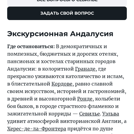
ЗАДАТЬ СВОЙ ВОПРОС
Экскурсионная Андалусия
Где остановиться:
В демократичных и
помпезных, бюджетных и дорогих отелях,
пансионах и хостелах старинных городов
Андалусии: в колоритной
Гранаде
, где
прекрасно уживаются католичество и ислам,
в блистательной
Кордове
, равно славной
своим искусством, историей и гастрономией,
в древней и высокогорной
Ронде
, колыбели
боя быков, в городе страстного фламенко и
зажигательной корриды —
Севилье
.
Уэльва
удивит атмосферой викторианской Англии, а
Херес-де-ла-Фронтера
придётся по душе