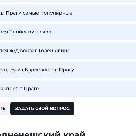
бы Праги самые популярные
ится Тройский замок
ится ж/д вокзал Голешовице
аться из Барселоны в Прагу
паспорт в Праге
ГЕ
ЗАДАТЬ СВОЙ ВОПРОС
еднечешский край