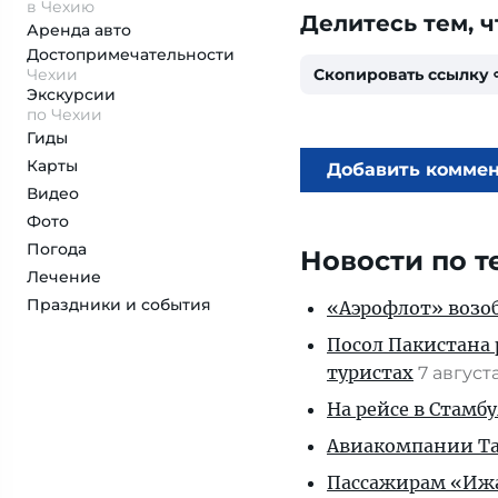
в Чехию
Делитесь тем, ч
Аренда авто
Достопримеча­тельности
Чехии
Скопировать ссылку
Экскурсии
по Чехии
Гиды
Карты
Добавить комме
Видео
Фото
Погода
Новости по т
Лечение
Праздники и события
«Аэрофлот» возоб
Посол Пакистана 
туристах
7 август
На рейсе в Стамб
Авиакомпании Таи
Пассажирам «Ижав