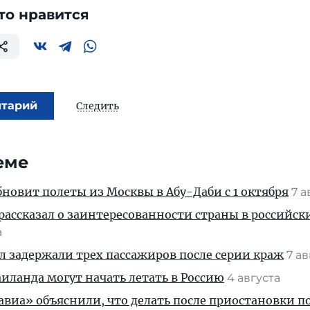
то нравится
нтарий
Следить
еме
новит полеты из Москвы в Абу-Даби с 1 октября
7 а
рассказал о заинтересованности страны в российск
а
ул задержали трех пассажиров после серии краж
7 а
ланда могут начать летать в Россию
4 августа
иа» объяснили, что делать после приостановки п