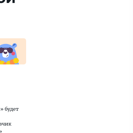
» будет
озчик
»