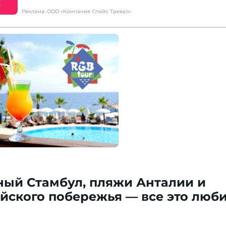
Е
Реклама: ООО «Компания Спейс Тревел»
ный Стамбул, пляжи Анталии и
йского побережья — все это люб