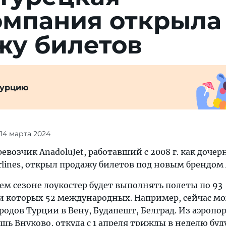
мпания от­крыла
жу билетов
Турцию
 14 марта 2024
озчик AnadoluJet, работавший с 2008 г. как дочер
rlines, открыл продажу билетов под новым брендом 
ем сезоне лоукостер будет выполнять полеты по 93
и которых 52 международных. Например, сейчас м
родов Турции в Вену, Будапешт, Белград. Из аэропо
шь Внуково, откуда с 1 апреля трижды в неделю буд