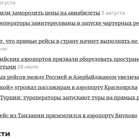
августа
жили заморозить цены на авиабилеты
3 августа
операторы заинтересованы в запуске чартерных ре
, что прямые рейсы в страну начнет выполнять не
юля
ийских аэропортов призвали оборудовать простра
детьми
28 июля
ых рейсов между Россией и Азербайджаном увелич
кой» угрожал пассажирам в аэропорту Красноярска
 Турции: туроператоры запускают туры на прямых р
ейс из Танзании приземлился в аэропорту Внуково
сти