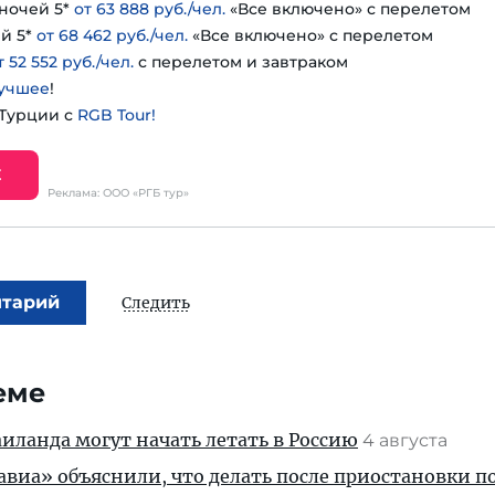
ночей 5*
от 63 888 руб./чел.
«Все включено» с перелетом
й 5*
от 68 462 руб./чел.
«Все включено» с перелетом
т 52 552 руб./чел.
с перелетом и завтраком
учшее
!
 Турции с
RGB Tour!
Е
Реклама: ООО «РГБ тур»
нтарий
Следить
еме
ланда могут начать летать в Россию
4 августа
иа» объяснили, что делать после приостановки п