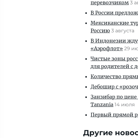
перевозчиком
3 
В России предло
Мексиканские тур
Россию
3 августа
В Индонезии ждут
«Аэрофлот»
29 и
Чистые зоны росс
для родителей с 
Количество прям
Дебошир с «розоч
Занзибар по цене
Tanzania
14 июля
Первый прямой р
Другие ново