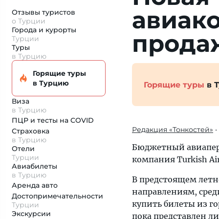
авиако
Отзывы туристов
о Турции
Города и курорты
про­да
Турции
Туры
в Турцию
Горящие туры
в Турцию
Горящие туры
в 
Виза
в Турцию
ПЦР и тесты на COVID
Редакция «Тонкостей»
•
Страховка
в Турцию
Бюджетный авиаперев
Отели
Турции
компания Turkish Ai
Авиабилеты
в Турцию
В предстоящем летн
Аренда авто
направлениям, сред
Достопримеча­тельности
купить билеты из го
Турции
Экскурсии
пока представлен ли