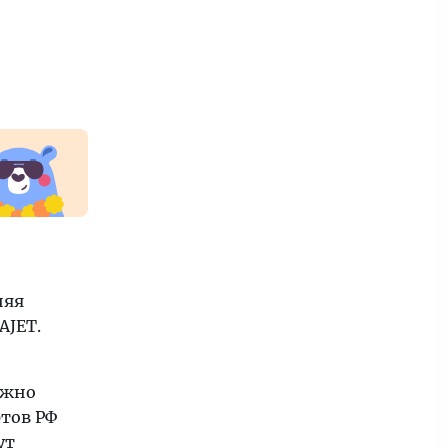
няя
AJET.
ожно
ртов РФ
ут