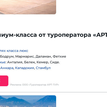
иум-класса от туроператора «АРТ
лях класса люкс
: Бодрум, Мармарис, Даламан, Фетхие
жье
: Анталия, Белек, Кемер, Сиде.
:
Анкара
,
Кападокия
,
Стамбул
Е
Реклама: ООО «Туроператор АРТ-ТУР»