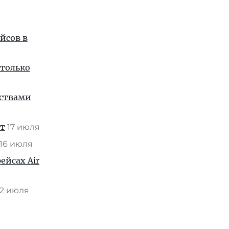
йсов в
 только
нствами
ат
17 июля
16 июля
ейсах Air
2 июля