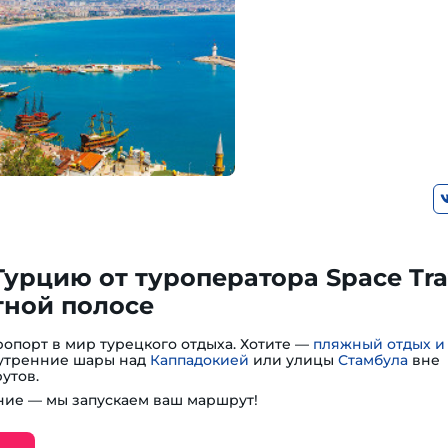
Турцию от туроператора Space Tra
тной полосе
опорт в мир турецкого отдыха. Хотите —
пляжный отдых и
— утренние шары над
Каппадокией
или улицы
Стамбула
вне
утов.
ие — мы запускаем ваш маршрут!